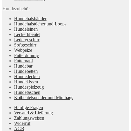
Hundezubehör
Hundehalsbänder
Hundehalstücher und Loops
Hundeleinen
Leckerlibeutel
Ledergeschirr
Softgeschirr
Webpelze
Futterdummy
Futternapf
Hundebar
Hundebetten
Hundedecken
Hundekissen
Hundespielzeug
Hundetaschen
Kotbeutelspender und Minibags
Häufige Fragen
Versand & Lieferung
Zahlungsweisen
Widerruf
AGB