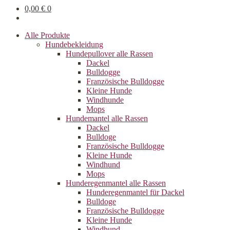
0,00
€
0
Alle Produkte
Hundebekleidung
Hundepullover alle Rassen
Dackel
Bulldogge
Französische Bulldogge
Kleine Hunde
Windhunde
Mops
Hundemantel alle Rassen
Dackel
Bulldoge
Französische Bulldogge
Kleine Hunde
Windhund
Mops
Hunderegenman­tel alle Rassen
Hunderegenmantel für Dackel
Bulldoge
Französische Bulldogge
Kleine Hunde
Windhund