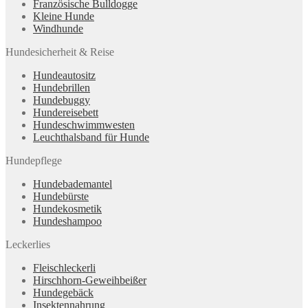
Französische Bulldogge
Kleine Hunde
Windhunde
Hundesicherheit & Reise
Hundeautositz
Hundebrillen
Hundebuggy
Hundereisebett
Hundeschwimmwesten
Leuchthalsband für Hunde
Hundepflege
Hundebademantel
Hundebürste
Hundekosmetik
Hundeshampoo
Leckerlies
Fleischleckerli
Hirschhorn-Geweihbeißer
Hundegebäck
Insektennahrung