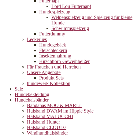
Futternapf
Lord Lou Futternapf
Hundespielzeug
Welpenspielzeug und Spielzeug für kleine
Hunde
Schwimmspielzeug
Futterdummy
Leckerlies
Hundegebäck
Fleischleckerli
Insektennahrung
Hirschhorn-Geweihbeißer
Für Frauchen und Herrchen
Unsere Angebote
Produkt Sets
hundewerk Kollektion
Sale
Hundebekleidung
Hundehalsbänder
Bandanas MOO & MARLii
Halsband DWAM im Hippie Style
Halsband MALUCCHI
Halsband Hunter
Halsband CLOUD7
Windhundhalsbänder