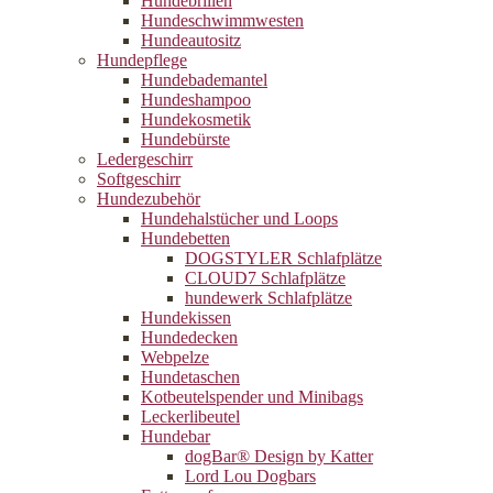
Hundebrillen
Hundeschwimmwesten
Hundeautositz
Hundepflege
Hundebademantel
Hundeshampoo
Hundekosmetik
Hundebürste
Ledergeschirr
Softgeschirr
Hundezubehör
Hundehalstücher und Loops
Hundebetten
DOGSTYLER Schlafplätze
CLOUD7 Schlafplätze
hundewerk Schlafplätze
Hundekissen
Hundedecken
Webpelze
Hundetaschen
Kotbeutelspender und Minibags
Leckerlibeutel
Hundebar
dogBar® Design by Katter
Lord Lou Dogbars