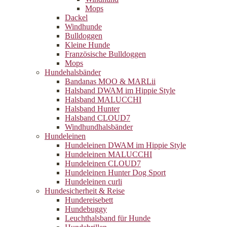
Mops
Dackel
Windhunde
Bulldoggen
Kleine Hunde
Französische Bulldoggen
Mops
Hundehalsbänder
Bandanas MOO & MARLii
Halsband DWAM im Hippie Style
Halsband MALUCCHI
Halsband Hunter
Halsband CLOUD7
Windhundhalsbänder
Hundeleinen
Hundeleinen DWAM im Hippie Style
Hundeleinen MALUCCHI
Hundeleinen CLOUD7
Hundeleinen Hunter Dog Sport
Hundeleinen curli
Hundesicherheit & Reise
Hundereisebett
Hundebuggy
Leuchthalsband für Hunde