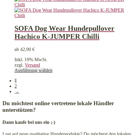
können
auf
der
Produktseite
gewählt
SOFA Dog Wear Hundepullover
werden
Hachico K-JUMPER Chilli
ab
42,90
€
Inkl. 19% MwSt.
zzgl.
Versand
Dieses
Ausführung wählen
Produkt
1
weist
2
mehrere
→
Varianten
auf.
Du möchtest online vertretene lokale Händler
Die
Optionen
unterstützen?
können
auf
Dann kaufe bei uns ein ;-)
der
Produktseite
Lust auf neue qualitative Hundeprodukte? Du möchtest den lokalen