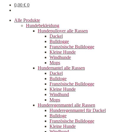
0,00
€
0
Alle Produkte
Hundebekleidung
Hundepullover alle Rassen
Dackel
Bulldogge
Französische Bulldogge
Kleine Hunde
Windhunde
Mops
Hundemantel alle Rassen
Dackel
Bulldoge
Französische Bulldogge
Kleine Hunde
Windhund
Mops
Hunderegenman­tel alle Rassen
Hunderegenmantel für Dackel
Bulldoge
Französische Bulldogge
Kleine Hunde
Windhund