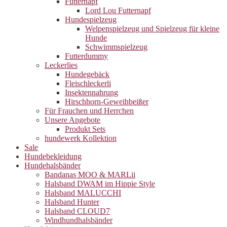
Futternapf
Lord Lou Futternapf
Hundespielzeug
Welpenspielzeug und Spielzeug für kleine
Hunde
Schwimmspielzeug
Futterdummy
Leckerlies
Hundegebäck
Fleischleckerli
Insektennahrung
Hirschhorn-Geweihbeißer
Für Frauchen und Herrchen
Unsere Angebote
Produkt Sets
hundewerk Kollektion
Sale
Hundebekleidung
Hundehalsbänder
Bandanas MOO & MARLii
Halsband DWAM im Hippie Style
Halsband MALUCCHI
Halsband Hunter
Halsband CLOUD7
Windhundhalsbänder