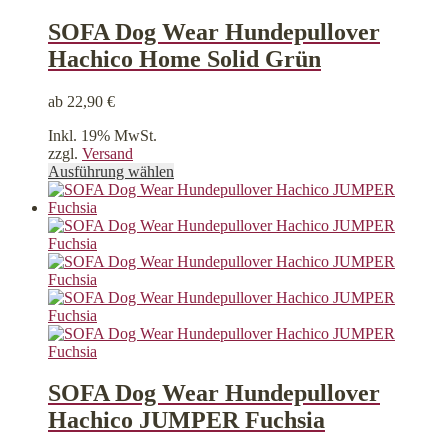
werden
SOFA Dog Wear Hundepullover
Hachico Home Solid Grün
ab
22,90
€
Inkl. 19% MwSt.
zzgl.
Versand
Dieses
Ausführung wählen
Produkt
weist
mehrere
Varianten
auf.
Die
Optionen
können
auf
der
Produktseite
gewählt
SOFA Dog Wear Hundepullover
werden
Hachico JUMPER Fuchsia