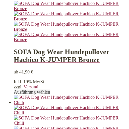
auf.
Die
Optionen
können
auf
der
Produktseite
gewählt
werden
SOFA Dog Wear Hundepullover
Hachico K-JUMPER Bronze
ab
41,90
€
Inkl. 19% MwSt.
zzgl.
Versand
Dieses
Ausführung wählen
Produkt
weist
mehrere
Varianten
auf.
Die
Optionen