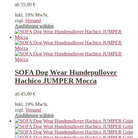
ab
35,00
€
Inkl. 19% MwSt.
zzgl.
Versand
Dieses
Ausführung wählen
Produkt
weist
mehrere
Varianten
auf.
Die
Optionen
können
SOFA Dog Wear Hundepullover
auf
Hachico JUMPER Mocca
der
Produktseite
gewählt
ab
45,00
€
werden
Inkl. 19% MwSt.
zzgl.
Versand
Dieses
Ausführung wählen
Produkt
weist
mehrere
Varianten