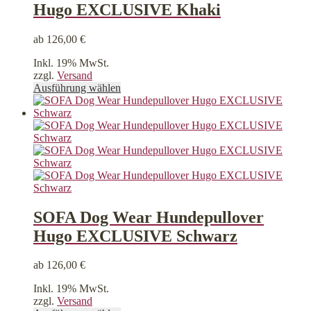
Hugo EXCLUSIVE Khaki
ab
126,00
€
Inkl. 19% MwSt.
zzgl.
Versand
Dieses
Ausführung wählen
Produkt
weist
mehrere
Varianten
auf.
Die
Optionen
können
auf
der
SOFA Dog Wear Hundepullover
Produktseite
Hugo EXCLUSIVE Schwarz
gewählt
werden
ab
126,00
€
Inkl. 19% MwSt.
zzgl.
Versand