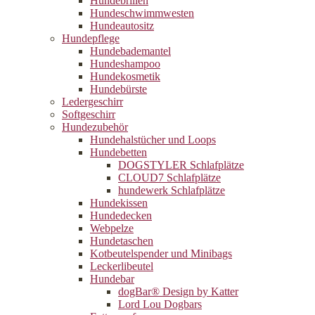
Hundebrillen
Hundeschwimmwesten
Hundeautositz
Hundepflege
Hundebademantel
Hundeshampoo
Hundekosmetik
Hundebürste
Ledergeschirr
Softgeschirr
Hundezubehör
Hundehalstücher und Loops
Hundebetten
DOGSTYLER Schlafplätze
CLOUD7 Schlafplätze
hundewerk Schlafplätze
Hundekissen
Hundedecken
Webpelze
Hundetaschen
Kotbeutelspender und Minibags
Leckerlibeutel
Hundebar
dogBar® Design by Katter
Lord Lou Dogbars