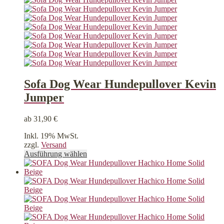
Sofa Dog Wear Hundepullover Kevin
Jumper
ab
31,90
€
Inkl. 19% MwSt.
zzgl.
Versand
Dieses
Ausführung wählen
Produkt
weist
mehrere
Varianten
auf.
Die
Optionen