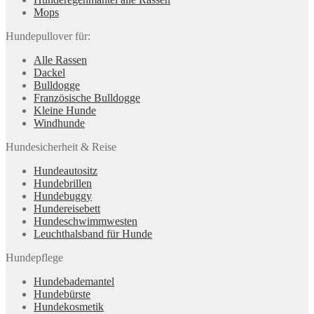
Mops
Hundepullover für:
Alle Rassen
Dackel
Bulldogge
Französische Bulldogge
Kleine Hunde
Windhunde
Hundesicherheit & Reise
Hundeautositz
Hundebrillen
Hundebuggy
Hundereisebett
Hundeschwimmwesten
Leuchthalsband für Hunde
Hundepflege
Hundebademantel
Hundebürste
Hundekosmetik