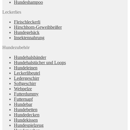
Hundeshampoo
Leckerlies
Fleischleckerli
Hirschhorn-Geweihbeißer
Hundegebäck
Insektennahrung
Hundezubehör
Hundehalsbänder
Hundehalstücher und Loops
Hundeleinen
Leckerlibeutel
Ledergeschirr
Softgeschirr
Webpelze
Futterdummy
Futternapf
Hundebar
Hundebetten
Hundedecken
Hundekissen
Hundespielzeug