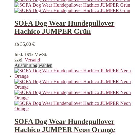
auf.
Die
Optionen
können
SOFA Dog Wear Hundepullover
auf
Hachico JUMPER Grün
der
Produktseite
gewählt
ab
35,00
€
werden
Inkl. 19% MwSt.
zzgl.
Versand
Dieses
Ausführung wählen
Produkt
weist
mehrere
Varianten
auf.
Die
Optionen
können
auf
der
SOFA Dog Wear Hundepullover
Produktseite
Hachico JUMPER Neon Orange
gewählt