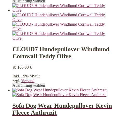
Dieses
Ausführung wählen
Produkt
weist
mehrere
Varianten
auf.
Die
Optionen
können
auf
der
CLOUD7 Hundepullover Windhund
Produktseite
Cornwall Teddy Olive
gewählt
werden
ab
100,00
€
Inkl. 19% MwSt.
zzgl.
Versand
Dieses
Ausführung wählen
Produkt
weist
mehrere
Varianten
Sofa Dog Wear Hundepullover Kevin
auf.
Fleece Anthrazit
Die