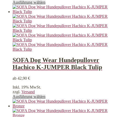
Dieses
Ausführung wählen
Produkt
weist
mehrere
Varianten
auf.
Die
Optionen
können
auf
der
Produktseite
gewählt
SOFA Dog Wear Hundepullover
werden
Hachico K-JUMPER Black Tulip
ab
42,90
€
Inkl. 19% MwSt.
zzgl.
Versand
Dieses
Ausführung wählen
Produkt
weist
mehrere
Varianten