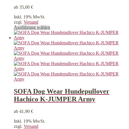
werden
ab
35,00
€
Inkl. 19% MwSt.
zzgl.
Versand
Dieses
Ausführung wählen
Produkt
weist
mehrere
Varianten
auf.
Die
Optionen
können
auf
der
Produktseite
gewählt
SOFA Dog Wear Hundepullover
werden
Hachico K-JUMPER Army
ab
41,90
€
Inkl. 19% MwSt.
zzgl.
Versand