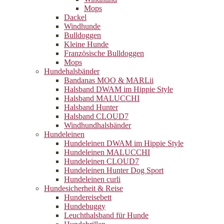
Mops
Dackel
Windhunde
Bulldoggen
Kleine Hunde
Französische Bulldoggen
Mops
Hundehalsbänder
Bandanas MOO & MARLii
Halsband DWAM im Hippie Style
Halsband MALUCCHI
Halsband Hunter
Halsband CLOUD7
Windhundhalsbänder
Hundeleinen
Hundeleinen DWAM im Hippie Style
Hundeleinen MALUCCHI
Hundeleinen CLOUD7
Hundeleinen Hunter Dog Sport
Hundeleinen curli
Hundesicherheit & Reise
Hundereisebett
Hundebuggy
Leuchthalsband für Hunde