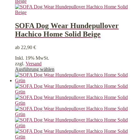
können
auf
der
Produktseite
gewählt
SOFA Dog Wear Hundepullover
werden
Hachico Home Solid Beige
ab
22,90
€
Inkl. 19% MwSt.
zzgl.
Versand
Dieses
Ausführung wählen
Produkt
weist
mehrere
Varianten
auf.
Die
Optionen
können
auf
der
Produktseite
gewählt