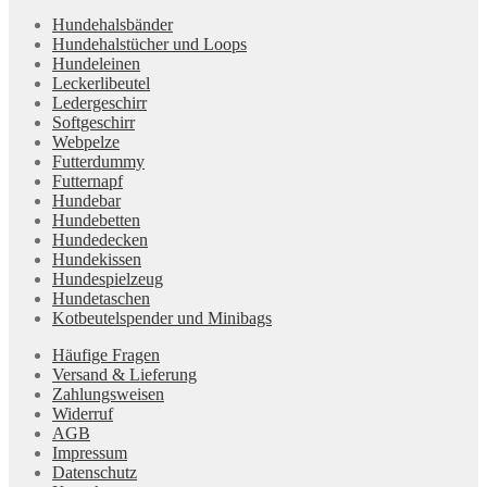
Hundehalsbänder
Hundehalstücher und Loops
Hundeleinen
Leckerlibeutel
Ledergeschirr
Softgeschirr
Webpelze
Futterdummy
Futternapf
Hundebar
Hundebetten
Hundedecken
Hundekissen
Hundespielzeug
Hundetaschen
Kotbeutelspender und Minibags
Häufige Fragen
Versand & Lieferung
Zahlungsweisen
Widerruf
AGB
Impressum
Datenschutz