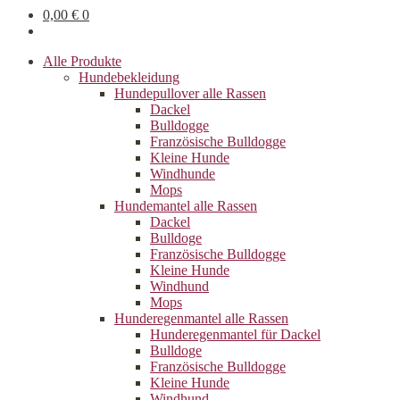
0,00
€
0
Alle Produkte
Hundebekleidung
Hundepullover alle Rassen
Dackel
Bulldogge
Französische Bulldogge
Kleine Hunde
Windhunde
Mops
Hundemantel alle Rassen
Dackel
Bulldoge
Französische Bulldogge
Kleine Hunde
Windhund
Mops
Hunderegenman­tel alle Rassen
Hunderegenmantel für Dackel
Bulldoge
Französische Bulldogge
Kleine Hunde
Windhund