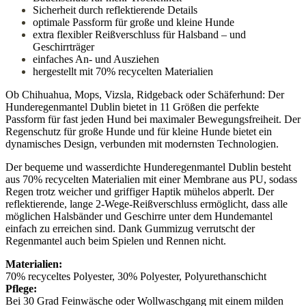
Sicherheit durch reflektierende Details
optimale Passform für große und kleine Hunde
extra flexibler Reißverschluss für Halsband – und
Geschirrträger
einfaches An- und Ausziehen
hergestellt mit 70% recycelten Materialien
Ob Chihuahua, Mops, Vizsla, Ridgeback oder Schäferhund: Der
Hunderegenmantel Dublin bietet in 11 Größen die perfekte
Passform für fast jeden Hund bei maximaler Bewegungsfreiheit. Der
Regenschutz für große Hunde und für kleine Hunde bietet ein
dynamisches Design, verbunden mit modernsten Technologien.
Der bequeme und wasserdichte Hunderegenmantel Dublin besteht
aus 70% recycelten Materialien mit einer Membrane aus PU, sodass
Regen trotz weicher und griffiger Haptik mühelos abperlt.
Der
reflektierende, lange 2-Wege-Reißverschluss ermöglicht, dass alle
möglichen Halsbänder und Geschirre unter dem Hundemantel
einfach zu erreichen sind. Dank Gummizug verrutscht der
Regenmantel auch beim Spielen und Rennen nicht.
Materialien:
70% recyceltes Polyester, 30% Polyester, Polyurethanschicht
Pflege:
Bei 30 Grad Feinwäsche oder Wollwaschgang mit einem milden