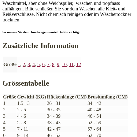
Waschmittel, aber ohne Weichspüler, waschen und tropfnass
aufhängen. Bitte schließen Sie vor dem Waschen alle Klett- und
Reißverschlüsse. Nicht chemisch reinigen oder im Wäschetrockner
trocknen.
So messen Sie den Hunderegenmantel Dublin richtig:
Zusätzliche Information
Größe
1
,
2
,
3
,
4
,
5
,
6
,
7
,
8
,
9
,
10
,
11
,
12
Grössentabelle
Größe
Gewicht (KG)
Rückenlänge (CM)
Brustumfang (CM)
1
1,5 - 3
26 - 31
34 - 42
2
2 - 5
30 - 35
40 - 48
3
4 - 6
34 - 39
46 - 54
4
5 - 8
38 - 43
52 - 59
5
7 - 11
42 - 47
57 - 64
6
9 - 14
46 - 52
62 - 70