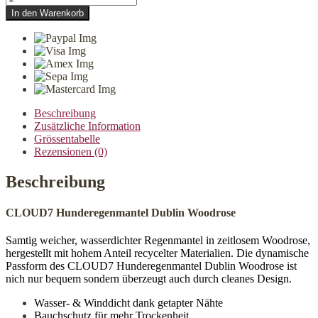
Hunderegenmantel
In den Warenkorb
Dublin
Woodrose
Menge
Beschreibung
Zusätzliche Information
Grössentabelle
Rezensionen (0)
Beschreibung
CLOUD7
Hunderegenmantel Dublin Woodrose
Samtig weicher, wasserdichter Regenmantel in zeitlosem Woodrose,
hergestellt mit hohem Anteil recycelter Materialien. Die dynamische
Passform des CLOUD7 Hunderegenmantel Dublin Woodrose ist
nich nur bequem sondern überzeugt auch durch cleanes Design.
Wasser- & Winddicht dank getapter Nähte
Bauchschutz für mehr Trockenheit