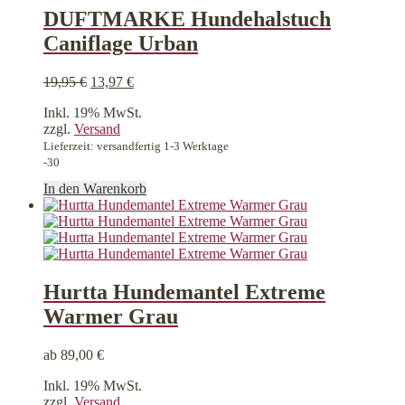
DUFTMARKE Hundehalstuch
Caniflage Urban
Ursprünglicher
Aktueller
19,95
€
13,97
€
Preis
Preis
Inkl. 19% MwSt.
war:
ist:
zzgl.
Versand
19,95 €
13,97 €.
Lieferzeit: versandfertig 1-3 Werktage
-30
In den Warenkorb
Hurtta Hundemantel Extreme
Warmer Grau
ab
89,00
€
Inkl. 19% MwSt.
zzgl.
Versand