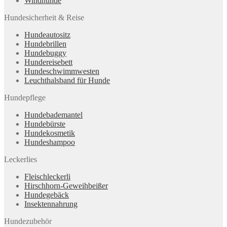
Windhunde
Hundesicherheit & Reise
Hundeautositz
Hundebrillen
Hundebuggy
Hundereisebett
Hundeschwimmwesten
Leuchthalsband für Hunde
Hundepflege
Hundebademantel
Hundebürste
Hundekosmetik
Hundeshampoo
Leckerlies
Fleischleckerli
Hirschhorn-Geweihbeißer
Hundegebäck
Insektennahrung
Hundezubehör