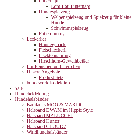
Futternapf
Lord Lou Futternapf
Hundespielzeug
Welpenspielzeug und Spielzeug für kleine
Hunde
Schwimmspielzeug
Futterdummy
Leckerlies
Hundegebäck
Fleischleckerli
Insektennahrung
Hirschhorn-Geweihbeißer
Für Frauchen und Herrchen
Unsere Angebote
Produkt Sets
hundewerk Kollektion
Sale
Hundebekleidung
Hundehalsbänder
Bandanas MOO & MARLii
Halsband DWAM im Hippie Style
Halsband MALUCCHI
Halsband Hunter
Halsband CLOUD7
Windhundhalsbänder