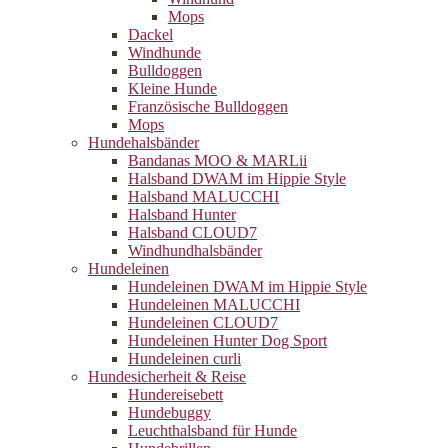
Mops
Dackel
Windhunde
Bulldoggen
Kleine Hunde
Französische Bulldoggen
Mops
Hundehalsbänder
Bandanas MOO & MARLii
Halsband DWAM im Hippie Style
Halsband MALUCCHI
Halsband Hunter
Halsband CLOUD7
Windhundhalsbänder
Hundeleinen
Hundeleinen DWAM im Hippie Style
Hundeleinen MALUCCHI
Hundeleinen CLOUD7
Hundeleinen Hunter Dog Sport
Hundeleinen curli
Hundesicherheit & Reise
Hundereisebett
Hundebuggy
Leuchthalsband für Hunde