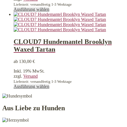
Lieferzeit: versandfertig 1-3 Werktage
Dieses
Ausführung wählen
Produkt
weist
mehrere
Varianten
auf.
Die
CLOUD7 Hundemantel Brooklyn
Optionen
Waxed Tartan
können
auf
der
ab
130,00
€
Produktseite
gewählt
Inkl. 19% MwSt.
werden
zzgl.
Versand
Lieferzeit: versandfertig 1-3 Werktage
Dieses
Ausführung wählen
Produkt
weist
mehrere
Varianten
Aus Liebe zu Hunden
auf.
Die
Optionen
können