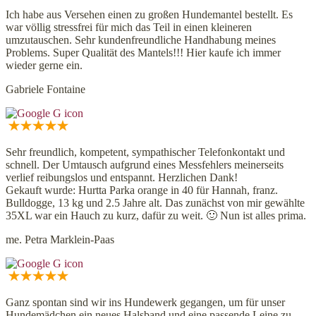
Ich habe aus Versehen einen zu großen Hundemantel bestellt. Es
war völlig stressfrei für mich das Teil in einen kleineren
umzutauschen. Sehr kundenfreundliche Handhabung meines
Problems. Super Qualität des Mantels!!! Hier kaufe ich immer
wieder gerne ein.
Gabriele Fontaine
Sehr freundlich, kompetent, sympathischer Telefonkontakt und
schnell. Der Umtausch aufgrund eines Messfehlers meinerseits
verlief reibungslos und entspannt. Herzlichen Dank!
Gekauft wurde: Hurtta Parka orange in 40 für Hannah, franz.
Bulldogge, 13 kg und 2.5 Jahre alt. Das zunächst von mir gewählte
35XL war ein Hauch zu kurz, dafür zu weit. 🙂 Nun ist alles prima.
me. Petra Marklein-Paas
Ganz spontan sind wir ins Hundewerk gegangen, um für unser
Hundemädchen ein neues Halsband und eine passende Leine zu