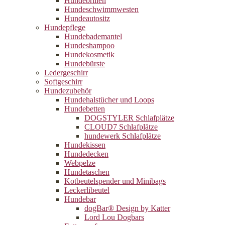
Hundebrillen
Hundeschwimmwesten
Hundeautositz
Hundepflege
Hundebademantel
Hundeshampoo
Hundekosmetik
Hundebürste
Ledergeschirr
Softgeschirr
Hundezubehör
Hundehalstücher und Loops
Hundebetten
DOGSTYLER Schlafplätze
CLOUD7 Schlafplätze
hundewerk Schlafplätze
Hundekissen
Hundedecken
Webpelze
Hundetaschen
Kotbeutelspender und Minibags
Leckerlibeutel
Hundebar
dogBar® Design by Katter
Lord Lou Dogbars