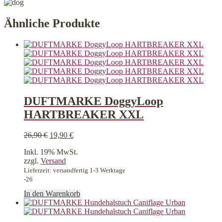
Ähnliche Produkte
DUFTMARKE DoggyLoop
HARTBREAKER XXL
Ursprünglicher
Aktueller
26,90
€
19,90
€
Preis
Preis
Inkl. 19% MwSt.
war:
ist:
zzgl.
Versand
26,90 €
19,90 €.
Lieferzeit: versandfertig 1-3 Werktage
-26
In den Warenkorb