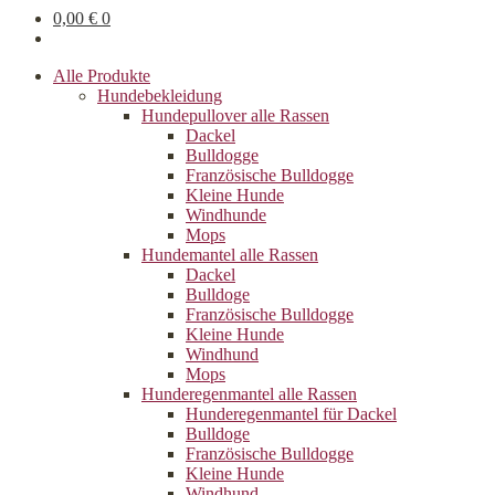
0,00
€
0
Alle Produkte
Hundebekleidung
Hundepullover alle Rassen
Dackel
Bulldogge
Französische Bulldogge
Kleine Hunde
Windhunde
Mops
Hundemantel alle Rassen
Dackel
Bulldoge
Französische Bulldogge
Kleine Hunde
Windhund
Mops
Hunderegenman­tel alle Rassen
Hunderegenmantel für Dackel
Bulldoge
Französische Bulldogge
Kleine Hunde
Windhund