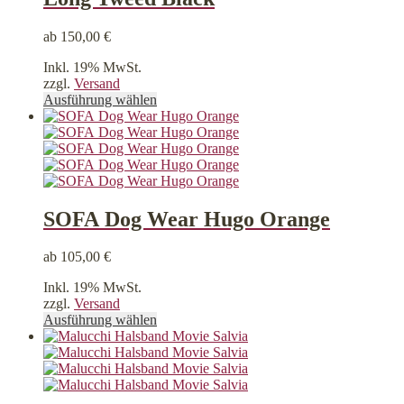
werden
ab
150,00
€
Inkl. 19% MwSt.
zzgl.
Versand
Dieses
Ausführung wählen
Produkt
weist
mehrere
Varianten
auf.
Die
Optionen
SOFA Dog Wear Hugo Orange
können
auf
ab
105,00
€
der
Produktseite
Inkl. 19% MwSt.
gewählt
zzgl.
Versand
werden
Dieses
Ausführung wählen
Produkt
weist
mehrere
Varianten
auf.