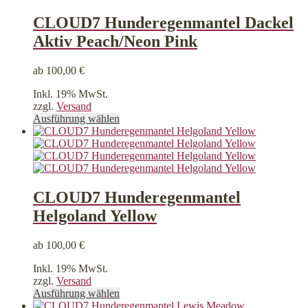
Produktseite
gewählt
CLOUD7 Hunderegenmantel Dackel
werden
Aktiv Peach/Neon Pink
ab
100,00
€
Inkl. 19% MwSt.
zzgl.
Versand
Dieses
Ausführung wählen
Produkt
weist
mehrere
Varianten
auf.
Die
CLOUD7 Hunderegenmantel
Optionen
Helgoland Yellow
können
auf
der
ab
100,00
€
Produktseite
gewählt
Inkl. 19% MwSt.
werden
zzgl.
Versand
Dieses
Ausführung wählen
Produkt