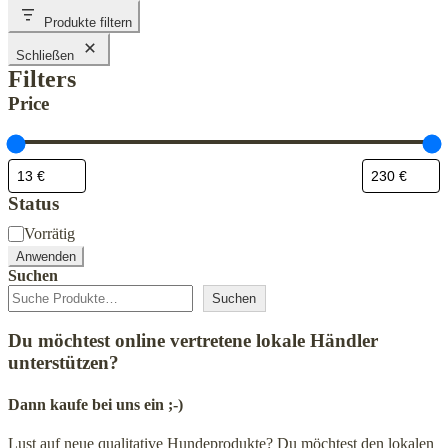
gewählt
Produkte filtern
werden
Schließen
Filters
Price
Status
Status
Vorrätig
Anwenden
Suchen
Suchen
Du möchtest online vertretene lokale Händler
unterstützen?
Dann kaufe bei uns ein ;-)
Lust auf neue qualitative Hundeprodukte? Du möchtest den lokalen