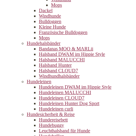
Mops
Dackel
Windhunde
Bulldoggen
Kleine Hunde
Französische Bulldoggen
Mops
Hundehalsbänder
Bandanas MOO & MARLii
Halsband DWAM im Hippie Style
Halsband MALUCCHI
Halsband Hunter
Halsband CLOUD7
Windhundhalsbänder
Hundeleinen
Hundeleinen DWAM im Hippie Style
Hundeleinen MALUCCHI
Hundeleinen CLOUD7
Hundeleinen Hunter Dog Sport
Hundeleinen curli
Hundesicherheit & Reise
Hundereisebett
Hundebuggy
Leuchthalsband für Hunde