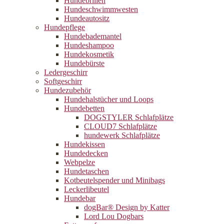
Hundebrillen
Hundeschwimmwesten
Hundeautositz
Hundepflege
Hundebademantel
Hundeshampoo
Hundekosmetik
Hundebürste
Ledergeschirr
Softgeschirr
Hundezubehör
Hundehalstücher und Loops
Hundebetten
DOGSTYLER Schlafplätze
CLOUD7 Schlafplätze
hundewerk Schlafplätze
Hundekissen
Hundedecken
Webpelze
Hundetaschen
Kotbeutelspender und Minibags
Leckerlibeutel
Hundebar
dogBar® Design by Katter
Lord Lou Dogbars