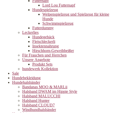
Futternapf
Lord Lou Futternapf
Hundespielzeug
Welpenspielzeug und Spielzeug für kleine
Hunde
Schwimmspielzeug
Futterdummy
Leckerlies
Hundegebäck
Fleischleckerli
Insektennahrung
Hirschhorn-Geweihbeißer
Für Frauchen und Herrchen
Unsere Angebote
Produkt Sets
hundewerk Kollektion
Sale
Hundebekleidung
Hundehalsbänder
Bandanas MOO & MARLii
Halsband DWAM im Hippie Style
Halsband MALUCCHI
Halsband Hunter
Halsband CLOUD7
Windhundhalsbänder