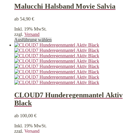
Die
Malucchi Halsband Movie Salvia
Optionen
können
ab
54,90
€
auf
der
Inkl. 19% MwSt.
Produktseite
zzgl.
Versand
gewählt
Dieses
Ausführung wählen
werden
Produkt
weist
mehrere
Varianten
auf.
Die
Optionen
können
auf
der
CLOUD7 Hunderegenmantel Aktiv
Produktseite
Black
gewählt
werden
ab
100,00
€
Inkl. 19% MwSt.
zzgl.
Versand