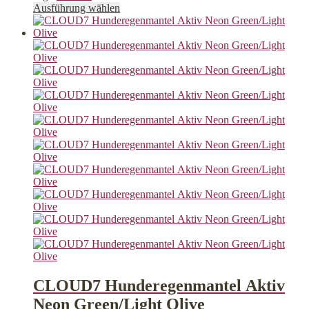
Dieses
Ausführung wählen
Produkt
weist
mehrere
Varianten
auf.
Die
Optionen
können
auf
der
Produktseite
gewählt
werden
CLOUD7 Hunderegenmantel Aktiv
Neon Green/Light Olive