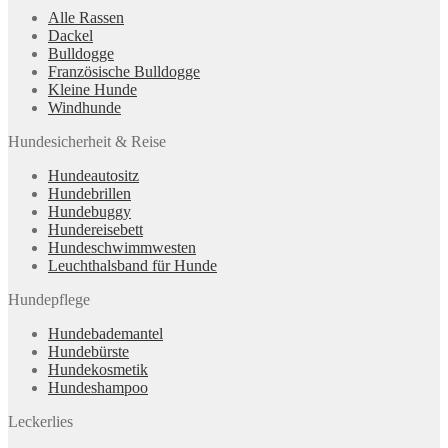
Alle Rassen
Dackel
Bulldogge
Französische Bulldogge
Kleine Hunde
Windhunde
Hundesicherheit & Reise
Hundeautositz
Hundebrillen
Hundebuggy
Hundereisebett
Hundeschwimmwesten
Leuchthalsband für Hunde
Hundepflege
Hundebademantel
Hundebürste
Hundekosmetik
Hundeshampoo
Leckerlies