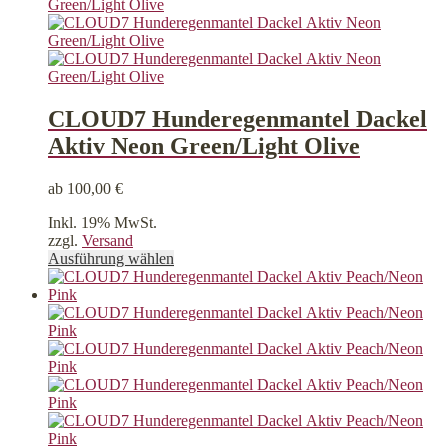
können
auf
der
Produktseite
gewählt
werden
CLOUD7 Hunderegenmantel Dackel
Aktiv Neon Green/Light Olive
ab
100,00
€
Inkl. 19% MwSt.
zzgl.
Versand
Dieses
Ausführung wählen
Produkt
weist
mehrere
Varianten
auf.
Die
Optionen
können
auf
der