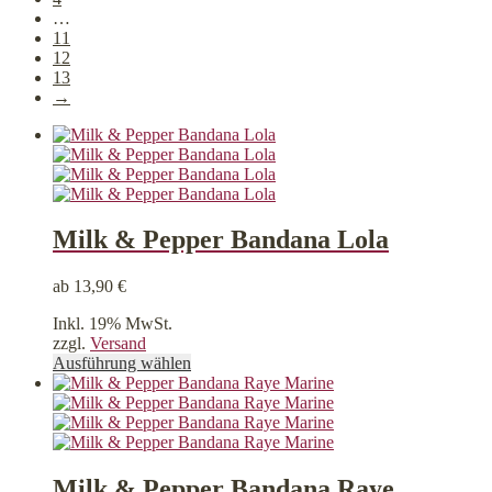
…
11
12
13
→
Milk & Pepper Bandana Lola
ab
13,90
€
Inkl. 19% MwSt.
zzgl.
Versand
Dieses
Ausführung wählen
Produkt
weist
mehrere
Varianten
auf.
Die
Milk & Pepper Bandana Raye