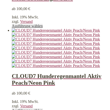
ab
100,00
€
Inkl. 19% MwSt.
zzgl.
Versand
Dieses
Ausführung wählen
Produkt
weist
mehrere
Varianten
auf.
Die
Optionen
können
auf
der
Produktseite
CLOUD7 Hunderegenmantel Aktiv
gewählt
Peach/Neon Pink
werden
ab
100,00
€
Inkl. 19% MwSt.
zzgl.
Versand