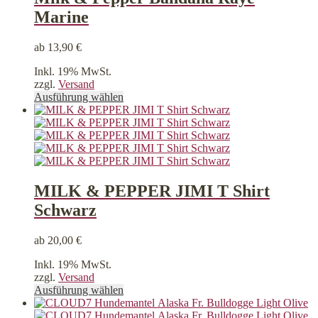
Optionen
Marine
können
auf
der
ab
13,90
€
Produktseite
gewählt
Inkl. 19% MwSt.
werden
zzgl.
Versand
Dieses
Ausführung wählen
Produkt
weist
mehrere
Varianten
auf.
Die
Optionen
MILK & PEPPER JIMI T Shirt
können
Schwarz
auf
der
Produktseite
ab
20,00
€
gewählt
werden
Inkl. 19% MwSt.
zzgl.
Versand
Dieses
Ausführung wählen
Produkt
weist