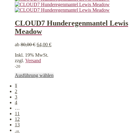
weist
mehrere
Varianten
auf.
CLOUD7 Hunderegenmantel Lewis
Die
Meadow
Optionen
können
auf
ab
80,00
€
64,00
€
der
Produktseite
Inkl. 19% MwSt.
gewählt
zzgl.
Versand
werden
-20
Dieses
Ausführung wählen
Produkt
1
weist
2
mehrere
3
Varianten
4
auf.
…
Die
11
Optionen
12
können
13
auf
→
der
Produktseite