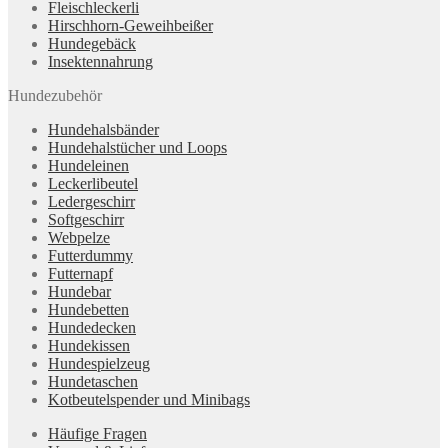
Fleischleckerli
Hirschhorn-Geweihbeißer
Hundegebäck
Insektennahrung
Hundezubehör
Hundehalsbänder
Hundehalstücher und Loops
Hundeleinen
Leckerlibeutel
Ledergeschirr
Softgeschirr
Webpelze
Futterdummy
Futternapf
Hundebar
Hundebetten
Hundedecken
Hundekissen
Hundespielzeug
Hundetaschen
Kotbeutelspender und Minibags
Häufige Fragen