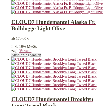
mehrere
Varianten
auf.
Die
Optionen
CLOUD7 Hundemantel Alaska Fr.
können
Bulldogge Light Olive
auf
der
Produktseite
ab
170,00
€
gewählt
werden
Inkl. 19% MwSt.
zzgl.
Versand
Dieses
Ausführung wählen
Produkt
weist
mehrere
Varianten
auf.
Die
Optionen
können
auf
der
CLOUD7 Hundemantel Brooklyn
Produktseite
Long Tweed Black
gewählt