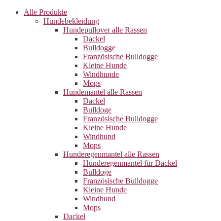
Alle Produkte
Hundebekleidung
Hundepullover alle Rassen
Dackel
Bulldogge
Französische Bulldogge
Kleine Hunde
Windhunde
Mops
Hundemantel alle Rassen
Dackel
Bulldoge
Französische Bulldogge
Kleine Hunde
Windhund
Mops
Hunderegenman­tel alle Rassen
Hunderegenmantel für Dackel
Bulldoge
Französische Bulldogge
Kleine Hunde
Windhund
Mops
Dackel