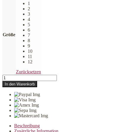
1
2
3
4
5
6
Größe
7
8
9
10
11
12
Zurücksetzen
CLOUD7
Hundepullover
In den Warenkorb
Fleece
Derby
Orange
Menge
Beschreibung
Zusätzliche Information