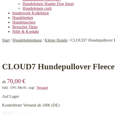
Hundeleinen Hunter Dog Sport
Hundeleinen curli
hundewerk Kollektion
Hundebetten
Hundetaschen
Besucher Tipps
Hilfe & Kontakt
Start
/
Hundebekleidung
/
Kleine Hunde
/
CLOUD7 Hundepullover F
CLOUD7 Hundepullover Fleece
70,00
€
ab
Inkl. 19% MwSt.
zzgl.
Versand
Auf Lager
Kostenfreier Versand ab 100€ (DE)