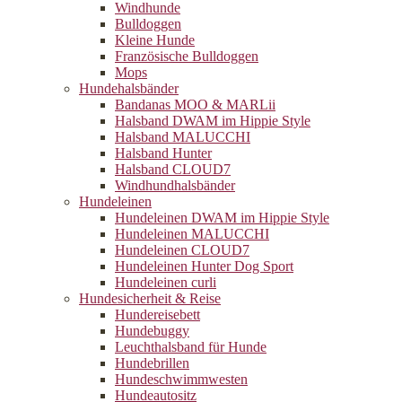
Windhunde
Bulldoggen
Kleine Hunde
Französische Bulldoggen
Mops
Hundehalsbänder
Bandanas MOO & MARLii
Halsband DWAM im Hippie Style
Halsband MALUCCHI
Halsband Hunter
Halsband CLOUD7
Windhundhalsbänder
Hundeleinen
Hundeleinen DWAM im Hippie Style
Hundeleinen MALUCCHI
Hundeleinen CLOUD7
Hundeleinen Hunter Dog Sport
Hundeleinen curli
Hundesicherheit & Reise
Hundereisebett
Hundebuggy
Leuchthalsband für Hunde
Hundebrillen
Hundeschwimmwesten
Hundeautositz