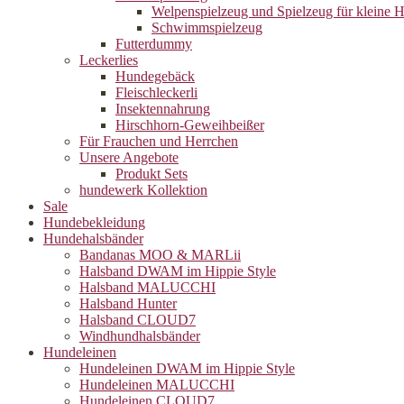
Welpenspielzeug und Spielzeug für kleine 
Schwimmspielzeug
Futterdummy
Leckerlies
Hundegebäck
Fleischleckerli
Insektennahrung
Hirschhorn-Geweihbeißer
Für Frauchen und Herrchen
Unsere Angebote
Produkt Sets
hundewerk Kollektion
Sale
Hundebekleidung
Hundehalsbänder
Bandanas MOO & MARLii
Halsband DWAM im Hippie Style
Halsband MALUCCHI
Halsband Hunter
Halsband CLOUD7
Windhundhalsbänder
Hundeleinen
Hundeleinen DWAM im Hippie Style
Hundeleinen MALUCCHI
Hundeleinen CLOUD7