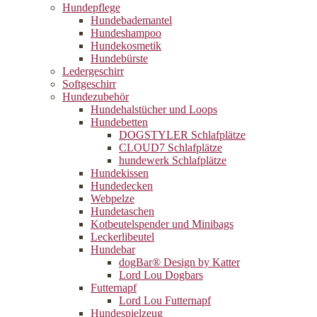
Hundepflege
Hundebademantel
Hundeshampoo
Hundekosmetik
Hundebürste
Ledergeschirr
Softgeschirr
Hundezubehör
Hundehalstücher und Loops
Hundebetten
DOGSTYLER Schlafplätze
CLOUD7 Schlafplätze
hundewerk Schlafplätze
Hundekissen
Hundedecken
Webpelze
Hundetaschen
Kotbeutelspender und Minibags
Leckerlibeutel
Hundebar
dogBar® Design by Katter
Lord Lou Dogbars
Futternapf
Lord Lou Futternapf
Hundespielzeug