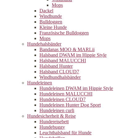
Mops
Dackel
Windhunde
Bulldoggen
Kleine Hunde
Französische Bulldoggen
Mops
Hundehalsbänder
Bandanas MOO & MARLii
Halsband DWAM im Hippie Style
Halsband MALUCCHI
Halsband Hunter
Halsband CLOUD7
Windhundhalsbänder
Hundeleinen
Hundeleinen DWAM im Hippie Style
Hundeleinen MALUCCHI
Hundeleinen CLOUD7
Hundeleinen Hunter Dog Sport
Hundeleinen curli
Hundesicherheit & Reise
Hundereisebett
Hundebuggy
Leuchthalsband für Hunde