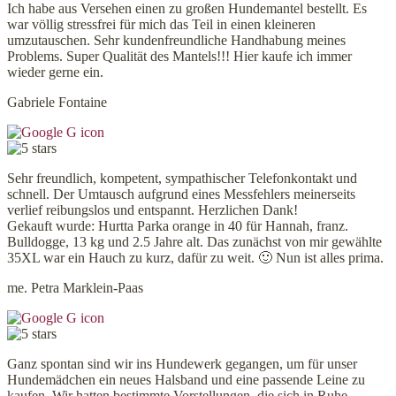
Ich habe aus Versehen einen zu großen Hundemantel bestellt. Es
war völlig stressfrei für mich das Teil in einen kleineren
umzutauschen. Sehr kundenfreundliche Handhabung meines
Problems. Super Qualität des Mantels!!! Hier kaufe ich immer
wieder gerne ein.
Gabriele Fontaine
Sehr freundlich, kompetent, sympathischer Telefonkontakt und
schnell. Der Umtausch aufgrund eines Messfehlers meinerseits
verlief reibungslos und entspannt. Herzlichen Dank!
Gekauft wurde: Hurtta Parka orange in 40 für Hannah, franz.
Bulldogge, 13 kg und 2.5 Jahre alt. Das zunächst von mir gewählte
35XL war ein Hauch zu kurz, dafür zu weit. 🙂 Nun ist alles prima.
me. Petra Marklein-Paas
Ganz spontan sind wir ins Hundewerk gegangen, um für unser
Hundemädchen ein neues Halsband und eine passende Leine zu
kaufen. Wir hatten bestimmte Vorstellungen, die sich in Ruhe