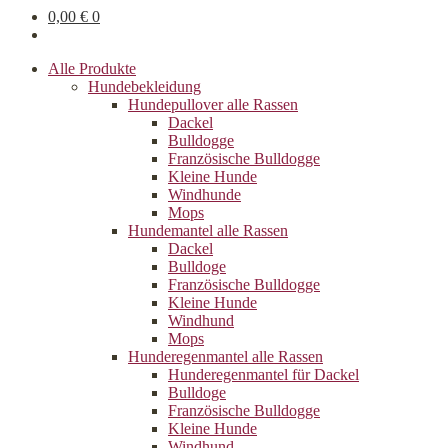
0,00
€
0
Alle Produkte
Hundebekleidung
Hundepullover alle Rassen
Dackel
Bulldogge
Französische Bulldogge
Kleine Hunde
Windhunde
Mops
Hundemantel alle Rassen
Dackel
Bulldoge
Französische Bulldogge
Kleine Hunde
Windhund
Mops
Hunderegenman­tel alle Rassen
Hunderegenmantel für Dackel
Bulldoge
Französische Bulldogge
Kleine Hunde
Windhund