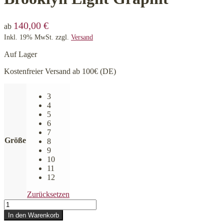
140,00
€
ab
Inkl. 19% MwSt.
zzgl.
Versand
Auf Lager
Kostenfreier Versand ab 100€ (DE)
3
4
5
6
7
Größe
8
9
10
11
12
Zurücksetzen
CLOUD7
Hundemantel
In den Warenkorb
Brooklyn