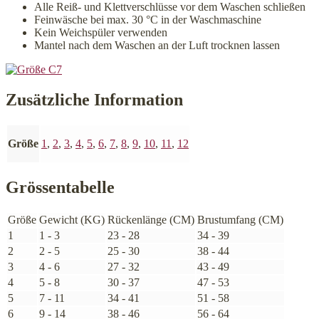
Alle Reiß- und Klettverschlüsse vor dem Waschen schließen
Feinwäsche bei max. 30 °C in der Waschmaschine
Kein Weichspüler verwenden
Mantel nach dem Waschen an der Luft trocknen lassen
Zusätzliche Information
Größe
1
,
2
,
3
,
4
,
5
,
6
,
7
,
8
,
9
,
10
,
11
,
12
Grössentabelle
Größe
Gewicht (KG)
Rückenlänge (CM)
Brustumfang (CM)
1
1 - 3
23 - 28
34 - 39
2
2 - 5
25 - 30
38 - 44
3
4 - 6
27 - 32
43 - 49
4
5 - 8
30 - 37
47 - 53
5
7 - 11
34 - 41
51 - 58
6
9 - 14
38 - 46
56 - 64