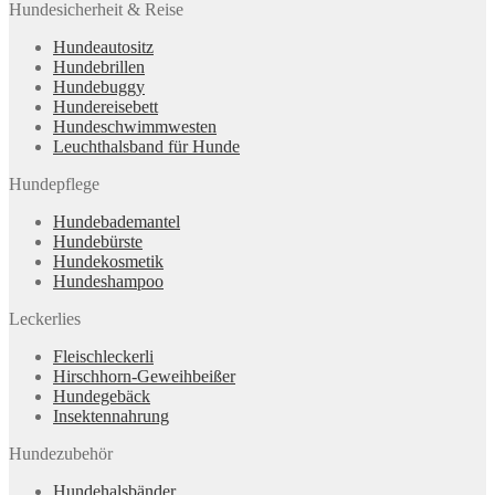
Hundesicherheit & Reise
Hundeautositz
Hundebrillen
Hundebuggy
Hundereisebett
Hundeschwimmwesten
Leuchthalsband für Hunde
Hundepflege
Hundebademantel
Hundebürste
Hundekosmetik
Hundeshampoo
Leckerlies
Fleischleckerli
Hirschhorn-Geweihbeißer
Hundegebäck
Insektennahrung
Hundezubehör
Hundehalsbänder