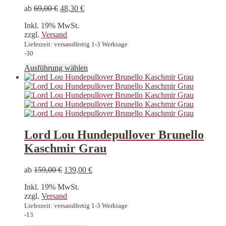
auf
ab
69,00
€
48,30
€
der
Produktseite
Inkl. 19% MwSt.
gewählt
zzgl.
Versand
werden
Lieferzeit: versandfertig 1-3 Werktage
-30
Dieses
Ausführung wählen
Produkt
weist
mehrere
Varianten
auf.
Die
Optionen
Lord Lou Hundepullover Brunello
können
Kaschmir Grau
auf
der
Produktseite
ab
159,00
€
139,00
€
gewählt
werden
Inkl. 19% MwSt.
zzgl.
Versand
Lieferzeit: versandfertig 1-3 Werktage
-13