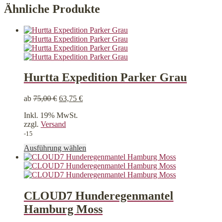
Ähnliche Produkte
Hurtta Expedition Parker Grau
ab
75,00
€
63,75
€
Inkl. 19% MwSt.
zzgl.
Versand
-15
Dieses
Ausführung wählen
Produkt
weist
mehrere
Varianten
auf.
CLOUD7 Hunderegenmantel
Die
Hamburg Moss
Optionen
können