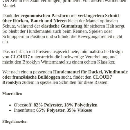
viel Zeit in der Stadt verbringen, profitieren von diesem wärmenden
Mantel.
Dank der
ergonomischen Passform
mit
verlängertem Schnitt
über Rücken, Bauch und Nieren
bietet der Mantel optimalen
Schutz, während der
elastische Gummizug
für sicheren Halt sorgt.
So bleibt der Hundemantel auch beim Rennen, Spielen oder
Schnuppern in Position und schränkt die Bewegungsfreiheit nicht
ein.
Das mehrfach mit Preisen ausgezeichnete, minimalistische Design
von
CLOUD7
unterstreicht die hochwertige Verarbeitung und
macht den Brooklyn Wintermantel zu einem echten Klassiker.
Wer nach einem passenden
Hundemantel für Dackel, Windhunde
oder französische Bulldoggen
sucht, findet den
CLOUD7
Brooklyn
zudem in speziellen Schnitten für diese Rassen.
Materialien
Oberstoff:
82% Polyester, 18% Polyethylen
Innenfutter:
65% Polyester, 35% Viskose
Pflegehinweise