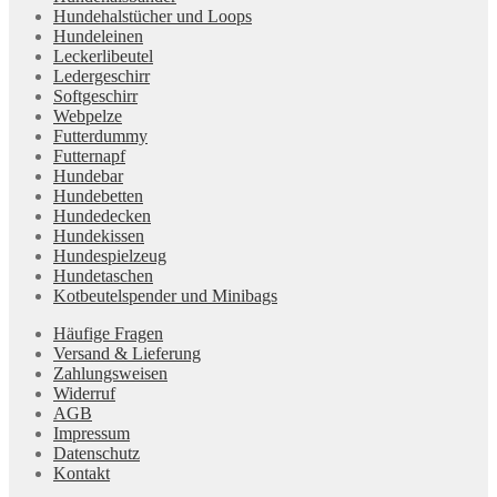
Hundehalstücher und Loops
Hundeleinen
Leckerlibeutel
Ledergeschirr
Softgeschirr
Webpelze
Futterdummy
Futternapf
Hundebar
Hundebetten
Hundedecken
Hundekissen
Hundespielzeug
Hundetaschen
Kotbeutelspender und Minibags
Häufige Fragen
Versand & Lieferung
Zahlungsweisen
Widerruf
AGB
Impressum
Datenschutz
Kontakt