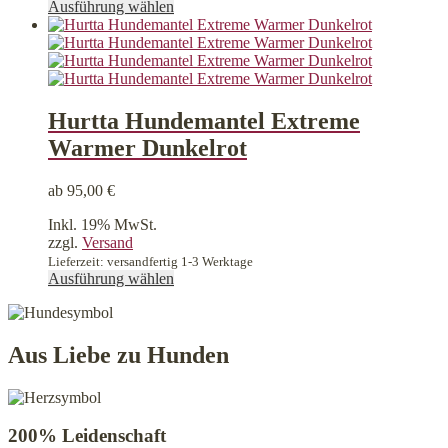
Dieses
Ausführung wählen
Produkt
weist
mehrere
Varianten
auf.
Die
Hurtta Hundemantel Extreme
Optionen
Warmer Dunkelrot
können
auf
der
ab
95,00
€
Produktseite
gewählt
Inkl. 19% MwSt.
werden
zzgl.
Versand
Lieferzeit: versandfertig 1-3 Werktage
Dieses
Ausführung wählen
Produkt
weist
mehrere
Varianten
Aus Liebe zu Hunden
auf.
Die
Optionen
können
200% Leidenschaft
auf