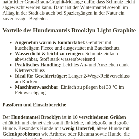
natürlicher Grau-Braun/Graphit-Mélange dafür, dass Schmutz leicht
abgewischt werden kann. Damit ist der Wintermantel sowohl im
Alltag in der Stadt als auch bei Spaziergängen in der Natur ein
zuverlässiger Begleiter.
Vorteile des Hundemantels Brooklyn Light Graphite
Angenehm warm & komfortabel
: Gefüttert mit
kuscheligem Fleece und ausgestattet mit Bauchschutz
Wasserdicht & leicht zu reinigen
: Schmutz einfach
abwischbar, Stoff stark wasserabweisend
Praktisches Handling
: Leichtes An- und Ausziehen dank
Klettverschluss
Ideal für Geschirrträger
: Langer 2-Wege-Reißverschluss
am Rücken
Maschinenwaschbar
: Einfach zu pflegen bei 30 °C im
Feinwaschgang
Passform und Einsatzbereiche
Der
Hundemantel Brooklyn
ist in
10 verschiedenen Größen
erhältlich und eignet sich somit für kleine, mittelgroße und große
Hunde. Besonders Hunde mit
wenig Unterfell
, ältere Hunde mit
Gelenkproblemen
wie Arthrose oder Rheuma sowie Hunde, die