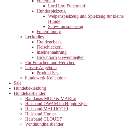
Futternapf
Lord Lou Futternapf
Hundespielzeug
Welpenspielzeug und Spielzeug für kleine
Hunde
Schwimmspielzeug
Futterdummy
Leckerlies
Hundegebäck
Fleischleckerli
Insektennahrung
Hirschhorn-Geweihbeißer
Für Frauchen und Herrchen
Unsere Angebote
Produkt Sets
hundewerk Kollektion
Sale
Hundebekleidung
Hundehalsbänder
Bandanas MOO & MARLii
Halsband DWAM im Hippie Style
Halsband MALUCCHI
Halsband Hunter
Halsband CLOUD7
Windhundhalsbänder