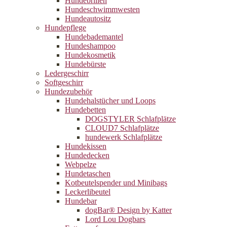
Hundebrillen
Hundeschwimmwesten
Hundeautositz
Hundepflege
Hundebademantel
Hundeshampoo
Hundekosmetik
Hundebürste
Ledergeschirr
Softgeschirr
Hundezubehör
Hundehalstücher und Loops
Hundebetten
DOGSTYLER Schlafplätze
CLOUD7 Schlafplätze
hundewerk Schlafplätze
Hundekissen
Hundedecken
Webpelze
Hundetaschen
Kotbeutelspender und Minibags
Leckerlibeutel
Hundebar
dogBar® Design by Katter
Lord Lou Dogbars