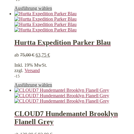
Dieses
Ausführung wählen
Produkt
weist
mehrere
Varianten
auf.
Die
Hurtta Expedition Parker Blau
Optionen
können
ab
75,00
€
63,75
€
auf
der
Inkl. 19% MwSt.
Produktseite
zzgl.
Versand
gewählt
-15
werden
Dieses
Ausführung wählen
Produkt
weist
mehrere
Varianten
auf.
CLOUD7 Hundemantel Brooklyn
Die
Flanell Grey
Optionen
können
auf