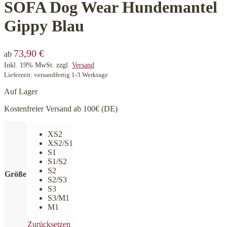
SOFA Dog Wear Hundemantel
Gippy Blau
73,90
€
ab
Inkl. 19% MwSt.
zzgl.
Versand
Lieferzeit: versandfertig 1-3 Werktage
Auf Lager
Kostenfreier Versand ab 100€ (DE)
XS2
XS2/S1
S1
S1/S2
S2
Größe
S2/S3
S3
S3/M1
M1
Zurücksetzen