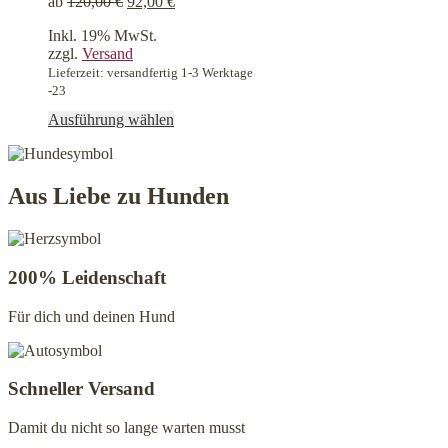
ab
120,00
€
92,00
€
der
Produktseite
Inkl. 19% MwSt.
gewählt
zzgl.
Versand
werden
Lieferzeit: versandfertig 1-3 Werktage
-23
Dieses
Ausführung wählen
Produkt
weist
mehrere
Varianten
Aus Liebe zu Hunden
auf.
Die
Optionen
können
200% Leidenschaft
auf
der
Für dich und deinen Hund
Produktseite
gewählt
werden
Schneller Versand
Damit du nicht so lange warten musst