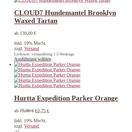
CLOUD7 Hundemantel Brooklyn
Waxed Tartan
ab
130,00
€
Inkl. 19% MwSt.
zzgl.
Versand
Lieferzeit: versandfertig 1-3 Werktage
Dieses
Ausführung wählen
Produkt
weist
mehrere
Varianten
auf.
Die
Optionen
Hurtta Expedition Parker Orange
können
auf
ab
75,00
€
63,75
€
der
Produktseite
Inkl. 19% MwSt.
gewählt
zzgl.
Versand
werden
-15