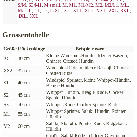
S/M
,
S3/M1
,
M-small
,
M
,
M1
,
M1/M2
,
M2
,
M2/L1
,
ML
,
M/L
,
L
,
L1
,
L2
,
L/XL
,
XL
,
XL1
,
XL2
,
XXL
,
2XL
,
3XL
,
4XL
,
5XL
Grössentabelle
Größe
Rückenlänge
Beispielrassen
Kleine Windspiel-Hündin, kleiner Basenji,
XS1
30 cm
Chinese Crested Hündin
Windspiel-Rüde, mittlerer Basenji, Chinese
XS2
35 cm
Crested Rüde
Windspiel Sprinter, kleine Whippet-Hündin,
S1
40 cm
Beagle Hündin
Whippet-Hündin, Beagle-Rüde, Cocker
S2
45 cm
Spaniel Hündin
S3
50 cm
Whippet-Rüde, Cocker Spaniel Rüde
Whippet Sprinter, Saluki Hündin, Pointer
M1
55 cm
Hündin
Saluki, Sloughi, Pointer Rüde, Ridgeback
M2
60 cm
Hündin
Großer Saluki Rüde, mittlerer Greyhound,