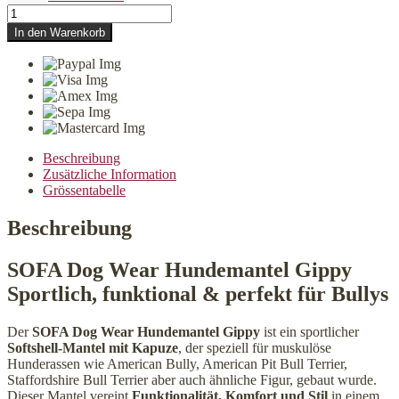
SOFA
Dog
In den Warenkorb
Wear
Hundemantel
Gippy
Blau
Menge
Beschreibung
Zusätzliche Information
Grössentabelle
Beschreibung
SOFA Dog Wear Hundemantel Gippy
Sportlich, funktional & perfekt für Bullys
Der
SOFA Dog Wear Hundemantel Gippy
ist ein sportlicher
Softshell-Mantel mit Kapuze
, der speziell für muskulöse
Hunderassen wie American Bully, American Pit Bull Terrier,
Staffordshire Bull Terrier aber auch ähnliche Figur, gebaut wurde.
Dieser Mantel vereint
Funktionalität, Komfort und Stil
in einem