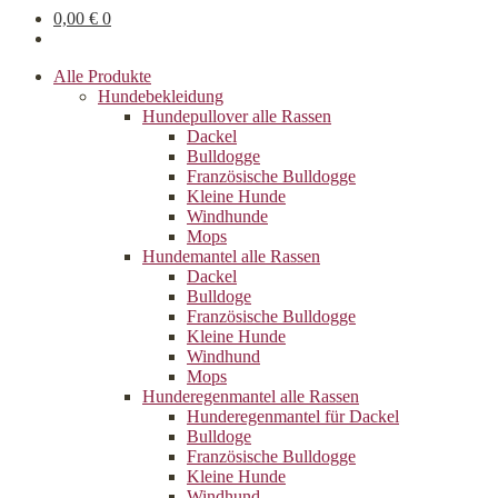
0,00
€
0
Alle Produkte
Hundebekleidung
Hundepullover alle Rassen
Dackel
Bulldogge
Französische Bulldogge
Kleine Hunde
Windhunde
Mops
Hundemantel alle Rassen
Dackel
Bulldoge
Französische Bulldogge
Kleine Hunde
Windhund
Mops
Hunderegenman­tel alle Rassen
Hunderegenmantel für Dackel
Bulldoge
Französische Bulldogge
Kleine Hunde
Windhund