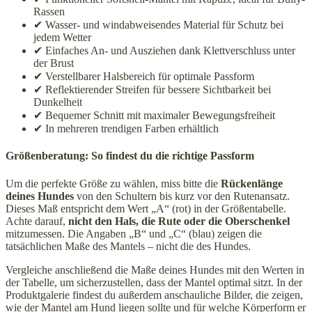
Rassen
✔ Wasser- und windabweisendes Material für Schutz bei
jedem Wetter
✔ Einfaches An- und Ausziehen dank Klettverschluss unter
der Brust
✔ Verstellbarer Halsbereich für optimale Passform
✔ Reflektierender Streifen für bessere Sichtbarkeit bei
Dunkelheit
✔ Bequemer Schnitt mit maximaler Bewegungsfreiheit
✔ In mehreren trendigen Farben erhältlich
Größenberatung: So findest du die richtige Passform
Um die perfekte Größe zu wählen, miss bitte die
Rückenlänge
deines Hundes
von den Schultern bis kurz vor den Rutenansatz.
Dieses Maß entspricht dem Wert „A“ (rot) in der Größentabelle.
Achte darauf,
nicht den Hals, die Rute oder die Oberschenkel
mitzumessen. Die Angaben „B“ und „C“ (blau) zeigen die
tatsächlichen Maße des Mantels – nicht die des Hundes.
Vergleiche anschließend die Maße deines Hundes mit den Werten in
der Tabelle, um sicherzustellen, dass der Mantel optimal sitzt. In der
Produktgalerie findest du außerdem anschauliche Bilder, die zeigen,
wie der Mantel am Hund liegen sollte und für welche Körperform er