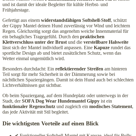
und ist damit der ideale Begleiter für kühle Herbst- und
Frühjahrstage.
Gefertigt aus einem
widerstandsfähigen Softshell-Stoff
, schützt
der Gippy Mantel deinen Hund zuverlässig vor Wind und leichtem
Regen. Gleichzeitig sorgt das angenehm weiche Innenmaterial für
ein behagliches Tragegefühl. Durch den
praktischen
Klettverschluss unter der Brust
und die
verstellbare Halsweite
lässt sich der Mantel individuell anpassen. Eine
Kapuze
rundet das
sportliche Design ab und bietet zusätzlichen Schutz, wenn das
Wetter einmal ungemütlich wird.
Besonders durchdacht: Ein
reflektierender Streifen
am hinteren
Teil sorgt für mehr Sicherheit in der Dämmerung sowie bei
nächtlichen Spaziergängen. Damit ist dein Hund auch bei schlechten
Lichtverhältnissen gut sichtbar.
Ob beim Spaziergang, auf dem Hundeplatz oder unterwegs in der
Stadt, der
SOFA Dog Wear Hundemantel Gippy
ist ein
funktionaler Regenschutz
und zugleich ein
modisches Statement
,
das jede Aktivität mit Stil begleitet.
Die wichtigsten Vorteile auf einen Blick
✔ Funktioneller Softshell-Mantel mit Kapuze, ideal für Bully-