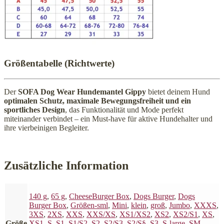
Größentabelle (Richtwerte)
Der
SOFA Dog Wear Hundemantel Gippy
bietet deinem Hund
optimalen Schutz, maximale Bewegungsfreiheit und ein
sportliches Design
, das Funktionalität und Mode perfekt
miteinander verbindet – ein Must-have für aktive Hundehalter und
ihre vierbeinigen Begleiter.
Zusätzliche Information
140 g
,
65 g
,
CheeseBurger Box
,
Dogs Burger
,
Dogs
Burger Box
,
Größen-sml
,
Mini
,
klein
,
groß
,
Jumbo
,
XXXS
,
3XS
,
2XS
,
XXS
,
XXS/XS
,
XS1/XS2
,
XS2
,
XS2/S1
,
XS
,
Größe
XS1
,
S
,
S1
,
S1/S2
,
S2
,
S2/S3
,
S2/S§
,
S3
,
S-large
,
SM
,