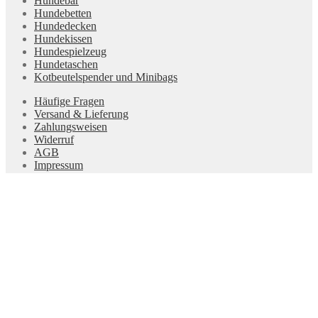
Hundebar
Hundebetten
Hundedecken
Hundekissen
Hundespielzeug
Hundetaschen
Kotbeutelspender und Minibags
Häufige Fragen
Versand & Lieferung
Zahlungsweisen
Widerruf
AGB
Impressum
Datenschutz
Kontakt
Vertrag wiederrufen
Copyright © 2025 Hundewerk Ostsee Alle Rechte vorbehalten