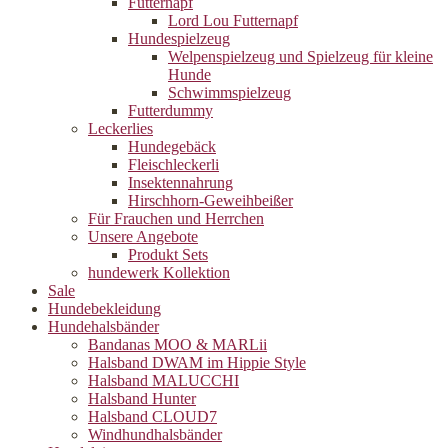
Futternapf
Lord Lou Futternapf
Hundespielzeug
Welpenspielzeug und Spielzeug für kleine
Hunde
Schwimmspielzeug
Futterdummy
Leckerlies
Hundegebäck
Fleischleckerli
Insektennahrung
Hirschhorn-Geweihbeißer
Für Frauchen und Herrchen
Unsere Angebote
Produkt Sets
hundewerk Kollektion
Sale
Hundebekleidung
Hundehalsbänder
Bandanas MOO & MARLii
Halsband DWAM im Hippie Style
Halsband MALUCCHI
Halsband Hunter
Halsband CLOUD7
Windhundhalsbänder