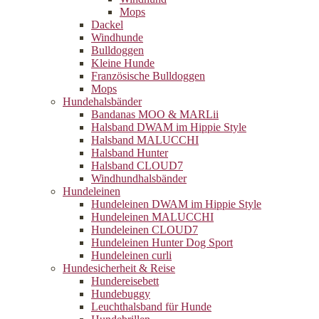
Mops
Dackel
Windhunde
Bulldoggen
Kleine Hunde
Französische Bulldoggen
Mops
Hundehalsbänder
Bandanas MOO & MARLii
Halsband DWAM im Hippie Style
Halsband MALUCCHI
Halsband Hunter
Halsband CLOUD7
Windhundhalsbänder
Hundeleinen
Hundeleinen DWAM im Hippie Style
Hundeleinen MALUCCHI
Hundeleinen CLOUD7
Hundeleinen Hunter Dog Sport
Hundeleinen curli
Hundesicherheit & Reise
Hundereisebett
Hundebuggy
Leuchthalsband für Hunde