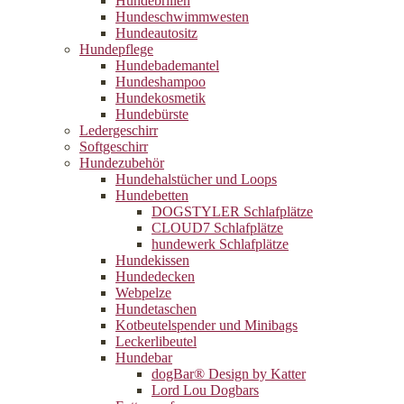
Hundebrillen
Hundeschwimmwesten
Hundeautositz
Hundepflege
Hundebademantel
Hundeshampoo
Hundekosmetik
Hundebürste
Ledergeschirr
Softgeschirr
Hundezubehör
Hundehalstücher und Loops
Hundebetten
DOGSTYLER Schlafplätze
CLOUD7 Schlafplätze
hundewerk Schlafplätze
Hundekissen
Hundedecken
Webpelze
Hundetaschen
Kotbeutelspender und Minibags
Leckerlibeutel
Hundebar
dogBar® Design by Katter
Lord Lou Dogbars