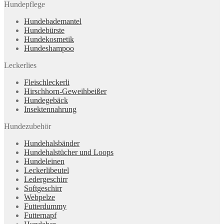
Hundepflege
Hundebademantel
Hundebürste
Hundekosmetik
Hundeshampoo
Leckerlies
Fleischleckerli
Hirschhorn-Geweihbeißer
Hundegebäck
Insektennahrung
Hundezubehör
Hundehalsbänder
Hundehalstücher und Loops
Hundeleinen
Leckerlibeutel
Ledergeschirr
Softgeschirr
Webpelze
Futterdummy
Futternapf