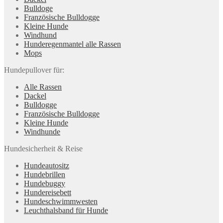
Bulldoge
Französische Bulldogge
Kleine Hunde
Windhund
Hunderegenman­tel alle Rassen
Mops
Hundepullover für:
Alle Rassen
Dackel
Bulldogge
Französische Bulldogge
Kleine Hunde
Windhunde
Hundesicherheit & Reise
Hundeautositz
Hundebrillen
Hundebuggy
Hundereisebett
Hundeschwimmwesten
Leuchthalsband für Hunde