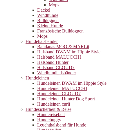
Mops
Dackel
Windhunde
Bulldoggen
Kleine Hunde
Französische Bulldoggen
Mops
Hundehalsbänder
Bandanas MOO & MARLii
Halsband DWAM im Hippie Style
Halsband MALUCCHI
Halsband Hunter
Halsband CLOUD7
Windhundhalsbänder
Hundeleinen
Hundeleinen DWAM im Hippie Style
Hundeleinen MALUCCHI
Hundeleinen CLOUD7
Hundeleinen Hunter Dog Sport
Hundeleinen curli
Hundesicherheit & Reise
Hundereisebett
Hundebuggy
Leuchthalsband für Hunde