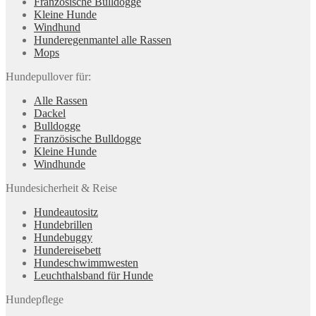
Französische Bulldogge
Kleine Hunde
Windhund
Hunderegenman­tel alle Rassen
Mops
Hundepullover für:
Alle Rassen
Dackel
Bulldogge
Französische Bulldogge
Kleine Hunde
Windhunde
Hundesicherheit & Reise
Hundeautositz
Hundebrillen
Hundebuggy
Hundereisebett
Hundeschwimmwesten
Leuchthalsband für Hunde
Hundepflege