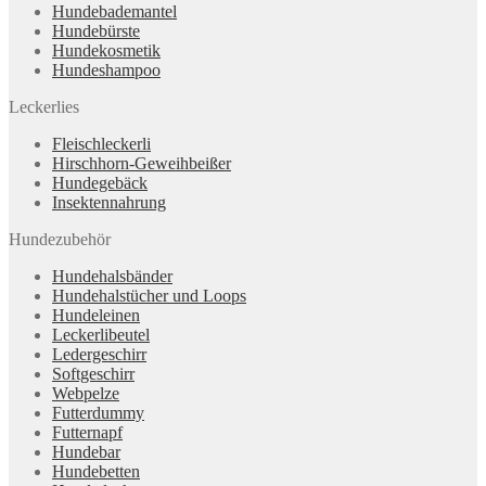
Hundebademantel
Hundebürste
Hundekosmetik
Hundeshampoo
Leckerlies
Fleischleckerli
Hirschhorn-Geweihbeißer
Hundegebäck
Insektennahrung
Hundezubehör
Hundehalsbänder
Hundehalstücher und Loops
Hundeleinen
Leckerlibeutel
Ledergeschirr
Softgeschirr
Webpelze
Futterdummy
Futternapf
Hundebar
Hundebetten