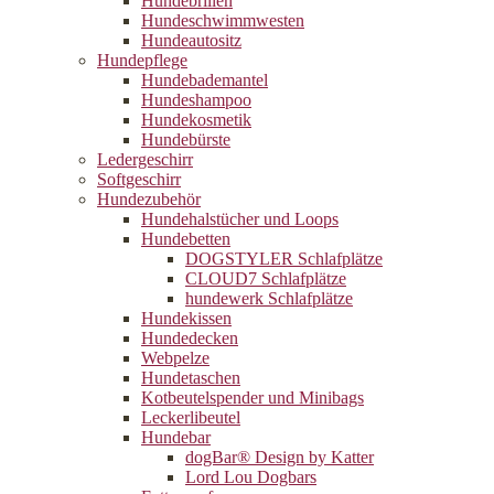
Hundebrillen
Hundeschwimmwesten
Hundeautositz
Hundepflege
Hundebademantel
Hundeshampoo
Hundekosmetik
Hundebürste
Ledergeschirr
Softgeschirr
Hundezubehör
Hundehalstücher und Loops
Hundebetten
DOGSTYLER Schlafplätze
CLOUD7 Schlafplätze
hundewerk Schlafplätze
Hundekissen
Hundedecken
Webpelze
Hundetaschen
Kotbeutelspender und Minibags
Leckerlibeutel
Hundebar
dogBar® Design by Katter
Lord Lou Dogbars