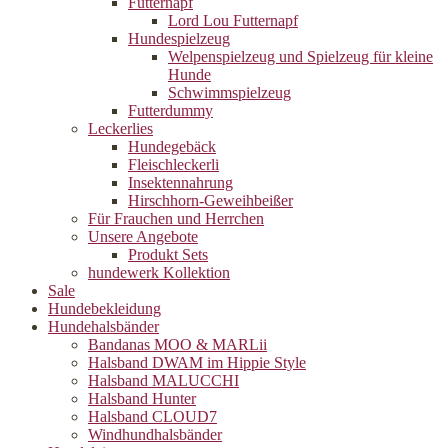
Futternapf
Lord Lou Futternapf
Hundespielzeug
Welpenspielzeug und Spielzeug für kleine
Hunde
Schwimmspielzeug
Futterdummy
Leckerlies
Hundegebäck
Fleischleckerli
Insektennahrung
Hirschhorn-Geweihbeißer
Für Frauchen und Herrchen
Unsere Angebote
Produkt Sets
hundewerk Kollektion
Sale
Hundebekleidung
Hundehalsbänder
Bandanas MOO & MARLii
Halsband DWAM im Hippie Style
Halsband MALUCCHI
Halsband Hunter
Halsband CLOUD7
Windhundhalsbänder