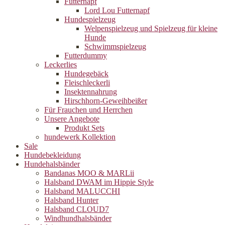
Futternapf
Lord Lou Futternapf
Hundespielzeug
Welpenspielzeug und Spielzeug für kleine
Hunde
Schwimmspielzeug
Futterdummy
Leckerlies
Hundegebäck
Fleischleckerli
Insektennahrung
Hirschhorn-Geweihbeißer
Für Frauchen und Herrchen
Unsere Angebote
Produkt Sets
hundewerk Kollektion
Sale
Hundebekleidung
Hundehalsbänder
Bandanas MOO & MARLii
Halsband DWAM im Hippie Style
Halsband MALUCCHI
Halsband Hunter
Halsband CLOUD7
Windhundhalsbänder