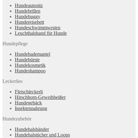
Hundeautositz
Hundebrillen
Hundebuggy
Hundereisebett
Hundeschwimmwesten
Leuchthalsband für Hunde
Hundepflege
Hundebademantel
Hundebürste
Hundekosmetik
Hundeshampoo
Leckerlies
Fleischleckerli
Hirschhorn-Geweihbeißer
Hundegebäck
Insektennahrung
Hundezubehör
Hundehalsbänder
Hundehalstücher und Loops