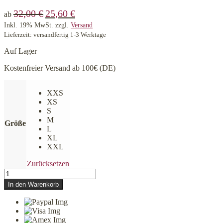
32,00
€
25,60
€
ab
Inkl. 19% MwSt.
zzgl.
Versand
Lieferzeit: versandfertig 1-3 Werktage
Auf Lager
Kostenfreier Versand ab 100€ (DE)
XXS
XS
S
M
Größe
L
XL
XXL
Zurücksetzen
Moo
&
In den Warenkorb
Marlii
Bandana
Long
Island