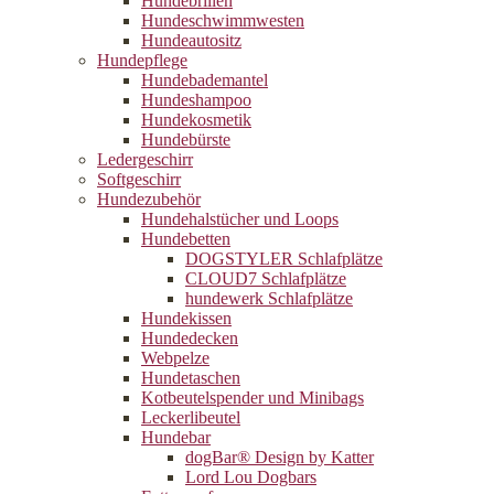
Hundebrillen
Hundeschwimmwesten
Hundeautositz
Hundepflege
Hundebademantel
Hundeshampoo
Hundekosmetik
Hundebürste
Ledergeschirr
Softgeschirr
Hundezubehör
Hundehalstücher und Loops
Hundebetten
DOGSTYLER Schlafplätze
CLOUD7 Schlafplätze
hundewerk Schlafplätze
Hundekissen
Hundedecken
Webpelze
Hundetaschen
Kotbeutelspender und Minibags
Leckerlibeutel
Hundebar
dogBar® Design by Katter
Lord Lou Dogbars