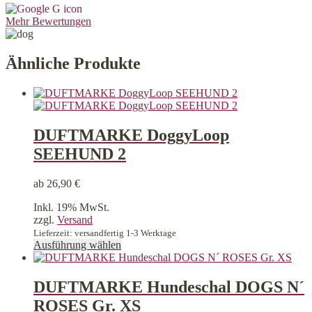
Mehr Bewertungen
Ähnliche Produkte
DUFTMARKE DoggyLoop
SEEHUND 2
ab
26,90
€
Inkl. 19% MwSt.
zzgl.
Versand
Lieferzeit: versandfertig 1-3 Werktage
Dieses
Ausführung wählen
Produkt
weist
mehrere
DUFTMARKE Hundeschal DOGS N´
Varianten
ROSES Gr. XS
auf.