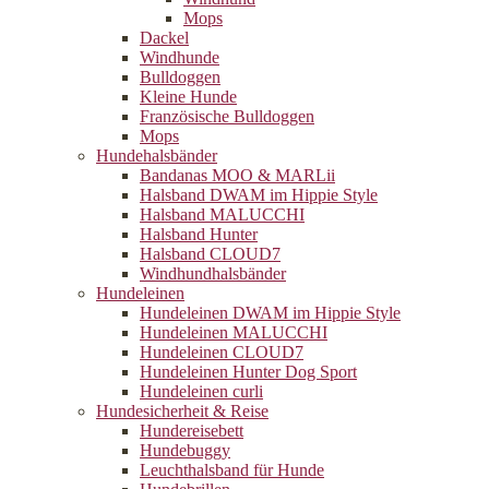
Mops
Dackel
Windhunde
Bulldoggen
Kleine Hunde
Französische Bulldoggen
Mops
Hundehalsbänder
Bandanas MOO & MARLii
Halsband DWAM im Hippie Style
Halsband MALUCCHI
Halsband Hunter
Halsband CLOUD7
Windhundhalsbänder
Hundeleinen
Hundeleinen DWAM im Hippie Style
Hundeleinen MALUCCHI
Hundeleinen CLOUD7
Hundeleinen Hunter Dog Sport
Hundeleinen curli
Hundesicherheit & Reise
Hundereisebett
Hundebuggy
Leuchthalsband für Hunde