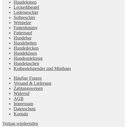
Hundeleinen
Leckerlibeutel
Ledergeschirr
Softgeschirr
Webpelze
Futterdummy
Futternapf
Hundebar
Hundebetten
Hundedecken
Hundekissen
Hundespielzeug
Hundetaschen
Kotbeutelspender und Minibags
Häufige Fragen
Versand & Lieferung
Zahlungsweisen
Widerruf
AGB
Impressum
Datenschutz
Kontakt
Vertrag wiederrufen