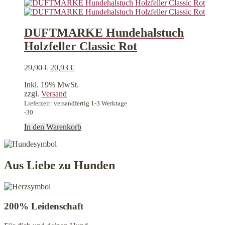
DUFTMARKE Hundehalstuch
Holzfeller Classic Rot
Ursprünglicher
Aktueller
29,90
€
20,93
€
Preis
Preis
Inkl. 19% MwSt.
war:
ist:
zzgl.
Versand
29,90 €
20,93 €.
Lieferzeit: versandfertig 1-3 Werktage
-30
In den Warenkorb
Aus Liebe zu Hunden
200% Leidenschaft