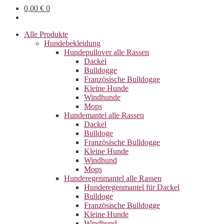
0,00
€
0
Alle Produkte
Hundebekleidung
Hundepullover alle Rassen
Dackel
Bulldogge
Französische Bulldogge
Kleine Hunde
Windhunde
Mops
Hundemantel alle Rassen
Dackel
Bulldoge
Französische Bulldogge
Kleine Hunde
Windhund
Mops
Hunderegenman­tel alle Rassen
Hunderegenmantel für Dackel
Bulldoge
Französische Bulldogge
Kleine Hunde
Windhund