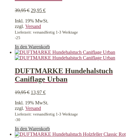
Die
Optionen
Ursprünglicher
Aktueller
39,95
€
29,95
€
können
Preis
Preis
auf
Inkl. 19% MwSt.
war:
ist:
der
zzgl.
Versand
39,95 €
29,95 €.
Produktseite
Lieferzeit: versandfertig 1-3 Werktage
gewählt
-25
werden
In den Warenkorb
DUFTMARKE Hundehalstuch
Caniflage Urban
Ursprünglicher
Aktueller
19,95
€
13,97
€
Preis
Preis
Inkl. 19% MwSt.
war:
ist:
zzgl.
Versand
19,95 €
13,97 €.
Lieferzeit: versandfertig 1-3 Werktage
-30
In den Warenkorb