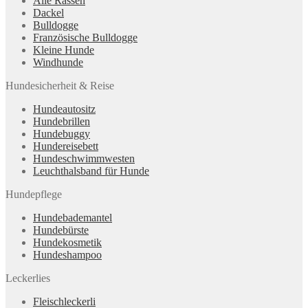
Alle Rassen
Dackel
Bulldogge
Französische Bulldogge
Kleine Hunde
Windhunde
Hundesicherheit & Reise
Hundeautositz
Hundebrillen
Hundebuggy
Hundereisebett
Hundeschwimmwesten
Leuchthalsband für Hunde
Hundepflege
Hundebademantel
Hundebürste
Hundekosmetik
Hundeshampoo
Leckerlies
Fleischleckerli