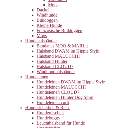
Mops
Dackel
Windhunde
Bulldoggen
Kleine Hunde
Französische Bulldoggen
Mops
Hundehalsbänder
Bandanas MOO & MARLii
Halsband DWAM im Hippie Style
Halsband MALUCCHI
Halsband Hunter
Halsband CLOUD7
Windhundhalsbänder
Hundeleinen
Hundeleinen DWAM im Hippie Style
Hundeleinen MALUCCHI
Hundeleinen CLOUD7
Hundeleinen Hunter Dog Sport
Hundeleinen curli
Hundesicherheit & Reise
Hundereisebett
Hundebuggy
Leuchthalsband für Hunde