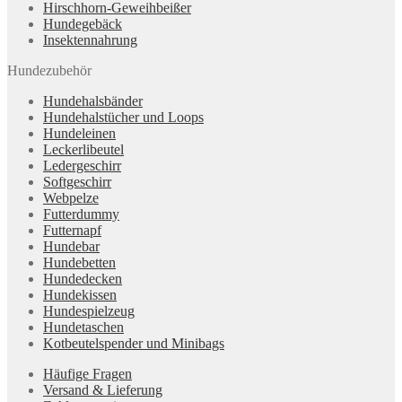
Hirschhorn-Geweihbeißer
Hundegebäck
Insektennahrung
Hundezubehör
Hundehalsbänder
Hundehalstücher und Loops
Hundeleinen
Leckerlibeutel
Ledergeschirr
Softgeschirr
Webpelze
Futterdummy
Futternapf
Hundebar
Hundebetten
Hundedecken
Hundekissen
Hundespielzeug
Hundetaschen
Kotbeutelspender und Minibags
Häufige Fragen
Versand & Lieferung