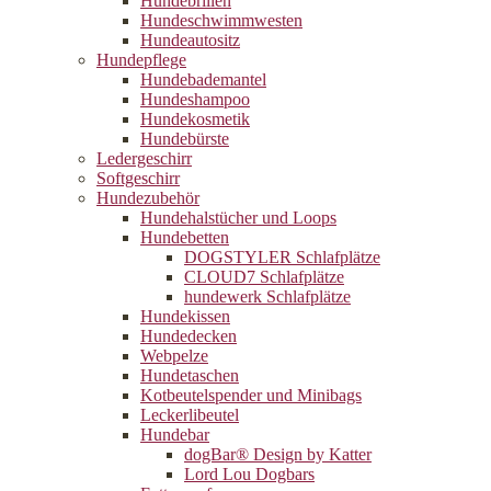
Hundebrillen
Hundeschwimmwesten
Hundeautositz
Hundepflege
Hundebademantel
Hundeshampoo
Hundekosmetik
Hundebürste
Ledergeschirr
Softgeschirr
Hundezubehör
Hundehalstücher und Loops
Hundebetten
DOGSTYLER Schlafplätze
CLOUD7 Schlafplätze
hundewerk Schlafplätze
Hundekissen
Hundedecken
Webpelze
Hundetaschen
Kotbeutelspender und Minibags
Leckerlibeutel
Hundebar
dogBar® Design by Katter
Lord Lou Dogbars