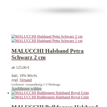
MALUCCHI Halsband Petra
Schwarz 2 cm
ab
125,00
€
Inkl. 19% MwSt.
zzgl.
Versand
Lieferzeit: versandfertig 1-3 Werktage
Dieses
Ausführung wählen
Produkt
weist
mehrere
Varianten