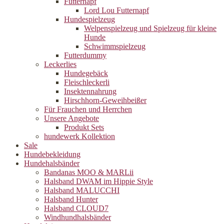
Futternapf
Lord Lou Futternapf
Hundespielzeug
Welpenspielzeug und Spielzeug für kleine
Hunde
Schwimmspielzeug
Futterdummy
Leckerlies
Hundegebäck
Fleischleckerli
Insektennahrung
Hirschhorn-Geweihbeißer
Für Frauchen und Herrchen
Unsere Angebote
Produkt Sets
hundewerk Kollektion
Sale
Hundebekleidung
Hundehalsbänder
Bandanas MOO & MARLii
Halsband DWAM im Hippie Style
Halsband MALUCCHI
Halsband Hunter
Halsband CLOUD7
Windhundhalsbänder