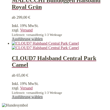
MALUCCHI Bulldoggen Halsband
auf.
Royal Grün
Die
Optionen
können
ab
299,00
€
auf
der
Inkl. 19% MwSt.
Produktseite
zzgl.
Versand
gewählt
Lieferzeit: versandfertig 1-3 Werktage
werden
Dieses
Ausführung wählen
Produkt
weist
mehrere
Varianten
CLOUD7 Halsband Central Park
auf.
Camel
Die
Optionen
können
ab
65,00
€
auf
der
Inkl. 19% MwSt.
Produktseite
zzgl.
Versand
gewählt
Lieferzeit: versandfertig 1-3 Werktage
werden
Dieses
Ausführung wählen
Produkt
weist
mehrere