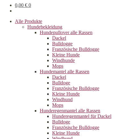
0,00
€
0
Alle Produkte
Hundebekleidung
Hundepullover alle Rassen
Dackel
Bulldogge
Französische Bulldogge
Kleine Hunde
Windhunde
Mops
Hundemantel alle Rassen
Dackel
Bulldoge
Französische Bulldogge
Kleine Hunde
Windhund
Mops
Hunderegenman­tel alle Rassen
Hunderegenmantel für Dackel
Bulldoge
Französische Bulldogge
Kleine Hunde
Windhund