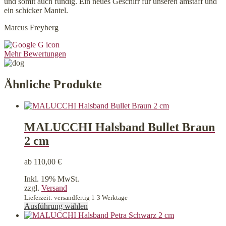
und somit auch fündig. Ein neues Geschirr für unseren amstaff und
ein schicker Mantel.
Marcus Freyberg
Mehr Bewertungen
Ähnliche Produkte
MALUCCHI Halsband Bullet Braun
2 cm
ab
110,00
€
Inkl. 19% MwSt.
zzgl.
Versand
Lieferzeit: versandfertig 1-3 Werktage
Dieses
Ausführung wählen
Produkt
weist