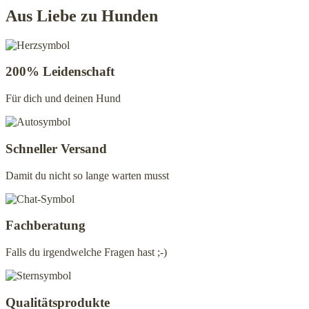
Varianten
Aus Liebe zu Hunden
auf.
Die
Optionen
können
200% Leidenschaft
auf
der
Für dich und deinen Hund
Produktseite
gewählt
werden
Schneller Versand
Damit du nicht so lange warten musst
Fachberatung
Falls du irgendwelche Fragen hast ;-)
Qualitätsprodukte