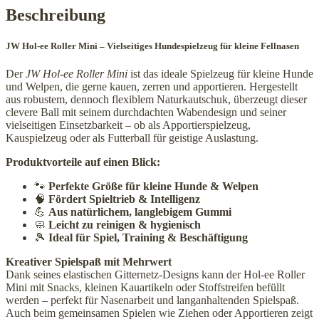
Beschreibung
JW Hol-ee Roller Mini – Vielseitiges Hundespielzeug für kleine Fellnasen
Der
JW Hol-ee Roller Mini
ist das ideale Spielzeug für kleine Hunde
und Welpen, die gerne kauen, zerren und apportieren. Hergestellt
aus robustem, dennoch flexiblem Naturkautschuk, überzeugt dieser
clevere Ball mit seinem durchdachten Wabendesign und seiner
vielseitigen Einsetzbarkeit – ob als Apportierspielzeug,
Kauspielzeug oder als Futterball für geistige Auslastung.
Produktvorteile auf einen Blick:
🐾
Perfekte Größe für kleine Hunde & Welpen
🧠
Fördert Spieltrieb & Intelligenz
💪
Aus natürlichem, langlebigem Gummi
🧼
Leicht zu reinigen & hygienisch
🎾
Ideal für Spiel, Training & Beschäftigung
Kreativer Spielspaß mit Mehrwert
Dank seines elastischen Gitternetz-Designs kann der Hol-ee Roller
Mini mit Snacks, kleinen Kauartikeln oder Stoffstreifen befüllt
werden – perfekt für Nasenarbeit und langanhaltenden Spielspaß.
Auch beim gemeinsamen Spielen wie Ziehen oder Apportieren zeigt