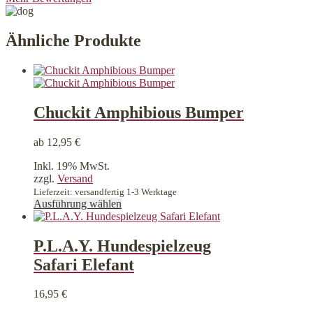
Ähnliche Produkte
Chuckit Amphibious Bumper
ab
12,95
€
Inkl. 19% MwSt.
zzgl.
Versand
Lieferzeit: versandfertig 1-3 Werktage
Dieses
Ausführung wählen
Produkt
weist
mehrere
P.L.A.Y. Hundespielzeug
Varianten
Safari Elefant
auf.
Die
Optionen
16,95
€
können