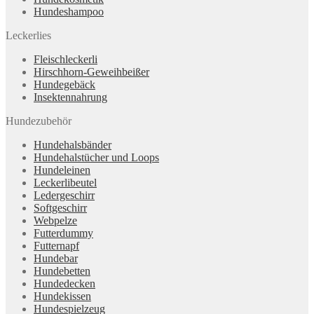
Hundeshampoo
Leckerlies
Fleischleckerli
Hirschhorn-Geweihbeißer
Hundegebäck
Insektennahrung
Hundezubehör
Hundehalsbänder
Hundehalstücher und Loops
Hundeleinen
Leckerlibeutel
Ledergeschirr
Softgeschirr
Webpelze
Futterdummy
Futternapf
Hundebar
Hundebetten
Hundedecken
Hundekissen
Hundespielzeug