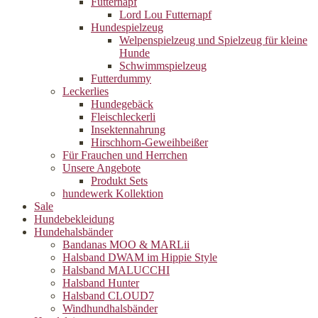
Futternapf
Lord Lou Futternapf
Hundespielzeug
Welpenspielzeug und Spielzeug für kleine
Hunde
Schwimmspielzeug
Futterdummy
Leckerlies
Hundegebäck
Fleischleckerli
Insektennahrung
Hirschhorn-Geweihbeißer
Für Frauchen und Herrchen
Unsere Angebote
Produkt Sets
hundewerk Kollektion
Sale
Hundebekleidung
Hundehalsbänder
Bandanas MOO & MARLii
Halsband DWAM im Hippie Style
Halsband MALUCCHI
Halsband Hunter
Halsband CLOUD7
Windhundhalsbänder