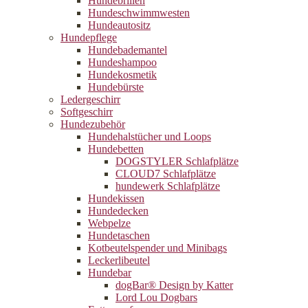
Hundebrillen
Hundeschwimmwesten
Hundeautositz
Hundepflege
Hundebademantel
Hundeshampoo
Hundekosmetik
Hundebürste
Ledergeschirr
Softgeschirr
Hundezubehör
Hundehalstücher und Loops
Hundebetten
DOGSTYLER Schlafplätze
CLOUD7 Schlafplätze
hundewerk Schlafplätze
Hundekissen
Hundedecken
Webpelze
Hundetaschen
Kotbeutelspender und Minibags
Leckerlibeutel
Hundebar
dogBar® Design by Katter
Lord Lou Dogbars