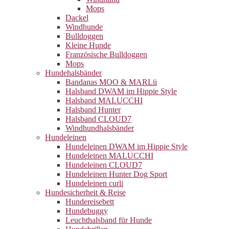
Mops
Dackel
Windhunde
Bulldoggen
Kleine Hunde
Französische Bulldoggen
Mops
Hundehalsbänder
Bandanas MOO & MARLii
Halsband DWAM im Hippie Style
Halsband MALUCCHI
Halsband Hunter
Halsband CLOUD7
Windhundhalsbänder
Hundeleinen
Hundeleinen DWAM im Hippie Style
Hundeleinen MALUCCHI
Hundeleinen CLOUD7
Hundeleinen Hunter Dog Sport
Hundeleinen curli
Hundesicherheit & Reise
Hundereisebett
Hundebuggy
Leuchthalsband für Hunde