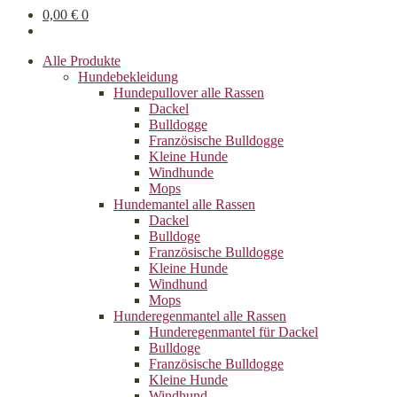
0,00
€
0
Alle Produkte
Hundebekleidung
Hundepullover alle Rassen
Dackel
Bulldogge
Französische Bulldogge
Kleine Hunde
Windhunde
Mops
Hundemantel alle Rassen
Dackel
Bulldoge
Französische Bulldogge
Kleine Hunde
Windhund
Mops
Hunderegenman­tel alle Rassen
Hunderegenmantel für Dackel
Bulldoge
Französische Bulldogge
Kleine Hunde
Windhund