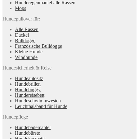
Hunderegenman­tel alle Rassen
Mops
Hundepullover für:
Alle Rassen
Dackel
Bulldogge
Französische Bulldogge
Kleine Hunde
Windhunde
Hundesicherheit & Reise
Hundeautositz
Hundebrillen
Hundebuggy
Hundereisebett
Hundeschwimmwesten
Leuchthalsband für Hunde
Hundepflege
Hundebademantel
Hundebürste
Hundekosmetik