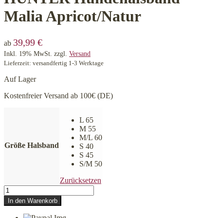
Malia Apricot/Natur
39,99
€
ab
Inkl. 19% MwSt.
zzgl.
Versand
Lieferzeit: versandfertig 1-3 Werktage
Auf Lager
Kostenfreier Versand ab 100€ (DE)
L 65
M 55
M/L 60
Größe Halsband
S 40
S 45
S/M 50
Zurücksetzen
HUNTER
Hundehalsband
In den Warenkorb
Malia
Apricot/Natur