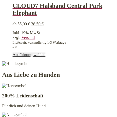
Varianten
CLOUD7 Halsband Central Park
auf.
Elephant
Die
Optionen
können
ab
55,00
€
38,50
€
auf
der
Inkl. 19% MwSt.
Produktseite
zzgl.
Versand
gewählt
Lieferzeit: versandfertig 1-3 Werktage
werden
-30
Dieses
Ausführung wählen
Produkt
weist
mehrere
Varianten
Aus Liebe zu Hunden
auf.
Die
Optionen
können
200% Leidenschaft
auf
der
Für dich und deinen Hund
Produktseite
gewählt
werden