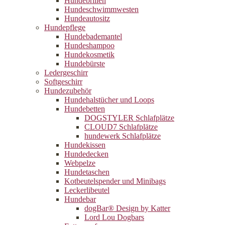
Hundebrillen
Hundeschwimmwesten
Hundeautositz
Hundepflege
Hundebademantel
Hundeshampoo
Hundekosmetik
Hundebürste
Ledergeschirr
Softgeschirr
Hundezubehör
Hundehalstücher und Loops
Hundebetten
DOGSTYLER Schlafplätze
CLOUD7 Schlafplätze
hundewerk Schlafplätze
Hundekissen
Hundedecken
Webpelze
Hundetaschen
Kotbeutelspender und Minibags
Leckerlibeutel
Hundebar
dogBar® Design by Katter
Lord Lou Dogbars