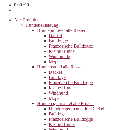
0,00
€
0
Alle Produkte
Hundebekleidung
Hundepullover alle Rassen
Dackel
Bulldogge
Französische Bulldogge
Kleine Hunde
Windhunde
Mops
Hundemantel alle Rassen
Dackel
Bulldoge
Französische Bulldogge
Kleine Hunde
Windhund
Mops
Hunderegenman­tel alle Rassen
Hunderegenmantel für Dackel
Bulldoge
Französische Bulldogge
Kleine Hunde
Windhund