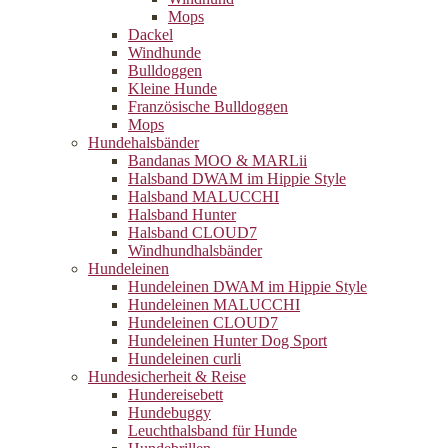
Mops
Dackel
Windhunde
Bulldoggen
Kleine Hunde
Französische Bulldoggen
Mops
Hundehalsbänder
Bandanas MOO & MARLii
Halsband DWAM im Hippie Style
Halsband MALUCCHI
Halsband Hunter
Halsband CLOUD7
Windhundhalsbänder
Hundeleinen
Hundeleinen DWAM im Hippie Style
Hundeleinen MALUCCHI
Hundeleinen CLOUD7
Hundeleinen Hunter Dog Sport
Hundeleinen curli
Hundesicherheit & Reise
Hundereisebett
Hundebuggy
Leuchthalsband für Hunde