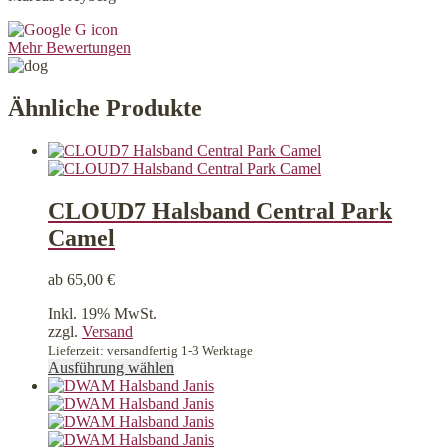
Mehr Bewertungen
Ähnliche Produkte
CLOUD7 Halsband Central Park
Camel
ab
65,00
€
Inkl. 19% MwSt.
zzgl.
Versand
Lieferzeit: versandfertig 1-3 Werktage
Dieses
Ausführung wählen
Produkt
weist
mehrere
Varianten