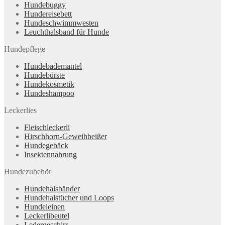
Hundebuggy
Hundereisebett
Hundeschwimmwesten
Leuchthalsband für Hunde
Hundepflege
Hundebademantel
Hundebürste
Hundekosmetik
Hundeshampoo
Leckerlies
Fleischleckerli
Hirschhorn-Geweihbeißer
Hundegebäck
Insektennahrung
Hundezubehör
Hundehalsbänder
Hundehalstücher und Loops
Hundeleinen
Leckerlibeutel
Ledergeschirr