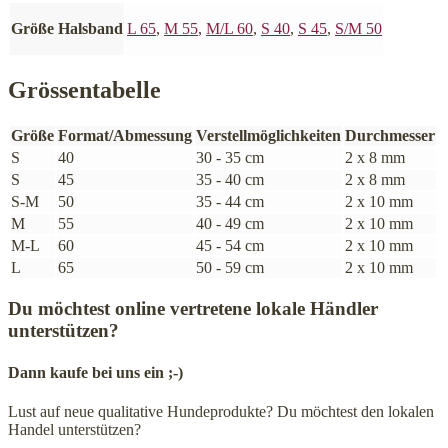
Größe Halsband
L 65
,
M 55
,
M/L 60
,
S 40
,
S 45
,
S/M 50
Grössentabelle
Größe
Format/Abmessung
Verstellmöglichkeiten
Durchmesser
S
40
30 - 35 cm
2 x 8 mm
S
45
35 - 40 cm
2 x 8 mm
S-M
50
35 - 44 cm
2 x 10 mm
M
55
40 - 49 cm
2 x 10 mm
M-L
60
45 - 54 cm
2 x 10 mm
L
65
50 - 59 cm
2 x 10 mm
Du möchtest online vertretene lokale Händler
unterstützen?
Dann kaufe bei uns ein ;-)
Lust auf neue qualitative Hundeprodukte? Du möchtest den lokalen
Handel unterstützen?