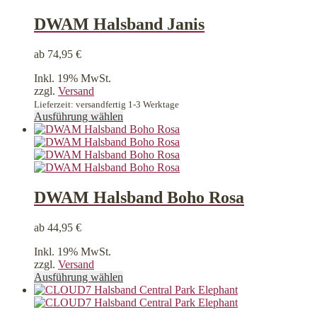
auf.
Die
DWAM Halsband Janis
Optionen
können
ab
74,95
€
auf
der
Inkl. 19% MwSt.
Produktseite
zzgl.
Versand
gewählt
Lieferzeit: versandfertig 1-3 Werktage
werden
Dieses
Ausführung wählen
Produkt
weist
mehrere
Varianten
auf.
Die
DWAM Halsband Boho Rosa
Optionen
können
ab
44,95
€
auf
der
Inkl. 19% MwSt.
Produktseite
zzgl.
Versand
gewählt
Dieses
Ausführung wählen
werden
Produkt
weist
mehrere