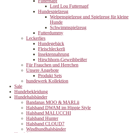
Futternapf
Lord Lou Futternapf
Hundespielzeug
Welpenspielzeug und Spielzeug für kleine
Hunde
Schwimmspielzeug
Futterdummy
Leckerlies
Hundegebäck
Fleischleckerli
Insektennahrung
Hirschhorn-Geweihbeißer
Für Frauchen und Herrchen
Unsere Angebote
Produkt Sets
hundewerk Kollektion
Sale
Hundebekleidung
Hundehalsbänder
Bandanas MOO & MARLii
Halsband DWAM im Hippie Style
Halsband MALUCCHI
Halsband Hunter
Halsband CLOUD7
Windhundhalsbänder