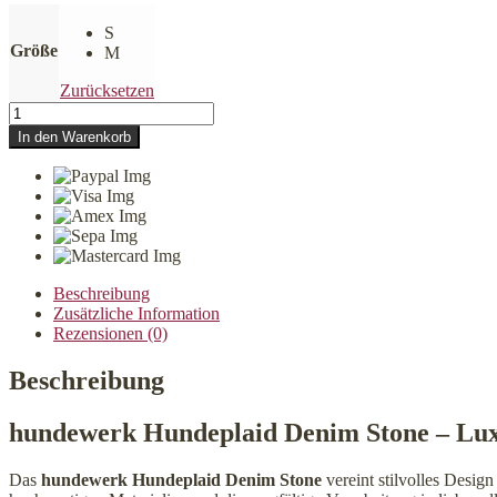
S
Größe
M
Zurücksetzen
hundewerk
Hundeplaid
In den Warenkorb
Denim
Stone
Menge
Beschreibung
Zusätzliche Information
Rezensionen (0)
Beschreibung
hundewerk Hundeplaid Denim Stone – Lux
Das
hundewerk Hundeplaid Denim Stone
vereint stilvolles Design