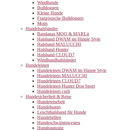
Windhunde
Bulldoggen
Kleine Hunde
Französische Bulldoggen
Mops
Hundehalsbänder
Bandanas MOO & MARLii
Halsband DWAM im Hippie Style
Halsband MALUCCHI
Halsband Hunter
Halsband CLOUD7
Windhundhalsbänder
Hundeleinen
Hundeleinen DWAM im Hippie Style
Hundeleinen MALUCCHI
Hundeleinen CLOUD7
Hundeleinen Hunter Dog Sport
Hundeleinen curli
Hundesicherheit & Reise
Hundereisebett
Hundebuggy
Leuchthalsband für Hunde
Hundebrillen
Hundeschwimmwesten
Hundeautositz