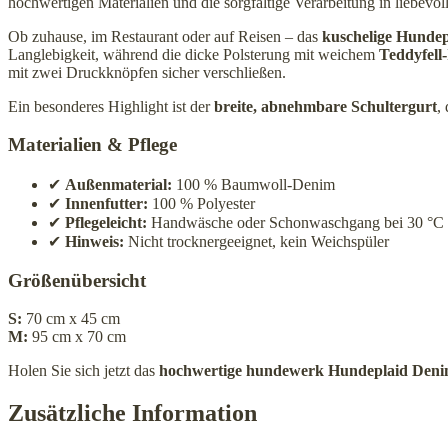
hochwertigen Materialien und die sorgfältige Verarbeitung in liebevol
Ob zuhause, im Restaurant oder auf Reisen – das
kuschelige Hundep
Langlebigkeit, während die dicke Polsterung mit weichem
Teddyfell
mit zwei Druckknöpfen sicher verschließen.
Ein besonderes Highlight ist der
breite, abnehmbare Schultergurt
,
Materialien & Pflege
✔
Außenmaterial:
100 % Baumwoll-Denim
✔
Innenfutter:
100 % Polyester
✔
Pflegeleicht:
Handwäsche oder Schonwaschgang bei 30 °C
✔
Hinweis:
Nicht trocknergeeignet, kein Weichspüler
Größenübersicht
S:
70 cm x 45 cm
M:
95 cm x 70 cm
Holen Sie sich jetzt das
hochwertige hundewerk Hundeplaid Deni
Zusätzliche Information