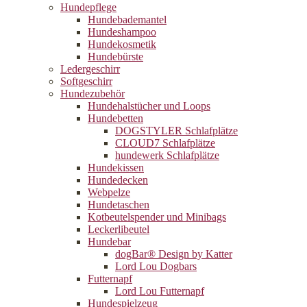
Hundepflege
Hundebademantel
Hundeshampoo
Hundekosmetik
Hundebürste
Ledergeschirr
Softgeschirr
Hundezubehör
Hundehalstücher und Loops
Hundebetten
DOGSTYLER Schlafplätze
CLOUD7 Schlafplätze
hundewerk Schlafplätze
Hundekissen
Hundedecken
Webpelze
Hundetaschen
Kotbeutelspender und Minibags
Leckerlibeutel
Hundebar
dogBar® Design by Katter
Lord Lou Dogbars
Futternapf
Lord Lou Futternapf
Hundespielzeug