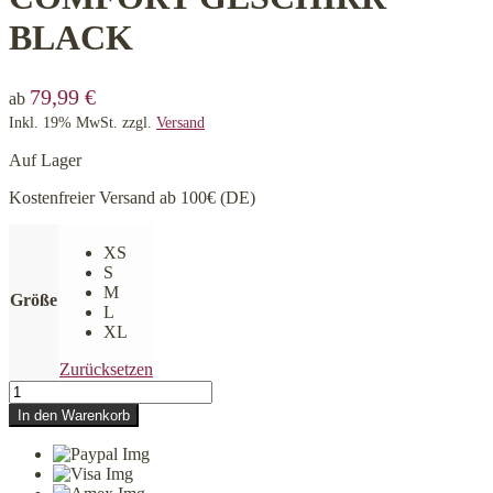
BLACK
79,99
€
ab
Inkl. 19% MwSt.
zzgl.
Versand
Auf Lager
Kostenfreier Versand ab 100€ (DE)
XS
S
M
Größe
L
XL
Zurücksetzen
Curli
-
In den Warenkorb
MAGNETIC
BELKA
COMFORT
GESCHIRR