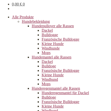
0,00
€
0
Alle Produkte
Hundebekleidung
Hundepullover alle Rassen
Dackel
Bulldogge
Französische Bulldogge
Kleine Hunde
Windhunde
Mops
Hundemantel alle Rassen
Dackel
Bulldoge
Französische Bulldogge
Kleine Hunde
Windhund
Mops
Hunderegenman­tel alle Rassen
Hunderegenmantel für Dackel
Bulldoge
Französische Bulldogge
Kleine Hunde
Windhund