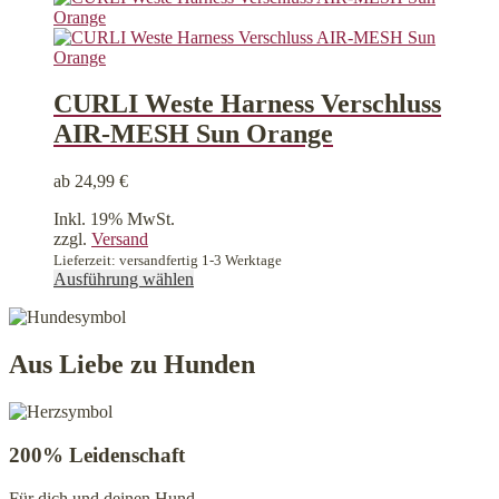
Varianten
auf.
Die
Optionen
können
CURLI Weste Harness Verschluss
auf
AIR-MESH Sun Orange
der
Produktseite
gewählt
ab
24,99
€
werden
Inkl. 19% MwSt.
zzgl.
Versand
Lieferzeit: versandfertig 1-3 Werktage
Dieses
Ausführung wählen
Produkt
weist
mehrere
Varianten
Aus Liebe zu Hunden
auf.
Die
Optionen
können
200% Leidenschaft
auf
der
Für dich und deinen Hund
Produktseite