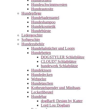
Hundebrillen
Hundeschwimmwesten
Hundeautositz
Hundepflege
Hundebademantel
Hundeshampoo
Hundekosmetik
Hundebürste
Ledergeschirr
Softgeschirr
Hundezubehör
Hundehalstücher und Loops
Hundebetten
DOGSTYLER Schlafplätze
CLOUD7 Schlafplätze
hundewerk Schlafplätze
Hundekissen
Hundedecken
Webpelze
Hundetaschen
Kotbeutelspender und Minibags
Leckerlibeutel
Hundebar
dogBar® Design by Katter
Lord Lou Dogbars