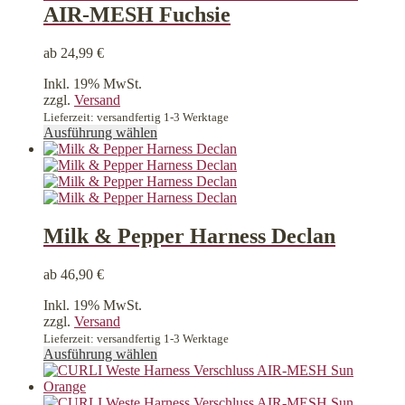
AIR-MESH Fuchsie
Optionen
können
auf
ab
24,99
€
der
Produktseite
Inkl. 19% MwSt.
gewählt
zzgl.
Versand
werden
Lieferzeit: versandfertig 1-3 Werktage
Dieses
Ausführung wählen
Produkt
weist
mehrere
Varianten
auf.
Die
Milk & Pepper Harness Declan
Optionen
können
ab
46,90
€
auf
der
Inkl. 19% MwSt.
Produktseite
zzgl.
Versand
gewählt
Lieferzeit: versandfertig 1-3 Werktage
werden
Dieses
Ausführung wählen
Produkt
weist
mehrere