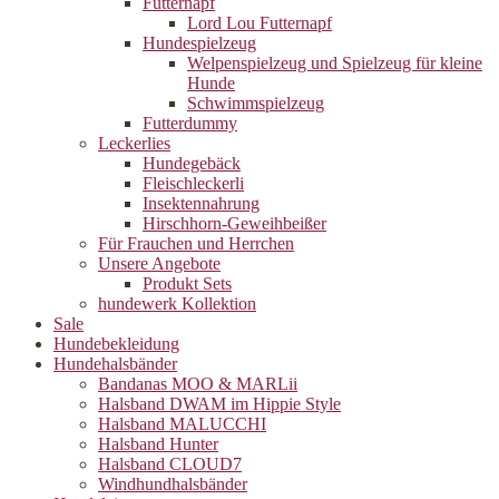
Futternapf
Lord Lou Futternapf
Hundespielzeug
Welpenspielzeug und Spielzeug für kleine
Hunde
Schwimmspielzeug
Futterdummy
Leckerlies
Hundegebäck
Fleischleckerli
Insektennahrung
Hirschhorn-Geweihbeißer
Für Frauchen und Herrchen
Unsere Angebote
Produkt Sets
hundewerk Kollektion
Sale
Hundebekleidung
Hundehalsbänder
Bandanas MOO & MARLii
Halsband DWAM im Hippie Style
Halsband MALUCCHI
Halsband Hunter
Halsband CLOUD7
Windhundhalsbänder