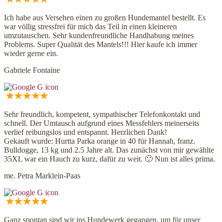
Ich habe aus Versehen einen zu großen Hundemantel bestellt. Es
war völlig stressfrei für mich das Teil in einen kleineren
umzutauschen. Sehr kundenfreundliche Handhabung meines
Problems. Super Qualität des Mantels!!! Hier kaufe ich immer
wieder gerne ein.
Gabriele Fontaine
Sehr freundlich, kompetent, sympathischer Telefonkontakt und
schnell. Der Umtausch aufgrund eines Messfehlers meinerseits
verlief reibungslos und entspannt. Herzlichen Dank!
Gekauft wurde: Hurtta Parka orange in 40 für Hannah, franz.
Bulldogge, 13 kg und 2.5 Jahre alt. Das zunächst von mir gewählte
35XL war ein Hauch zu kurz, dafür zu weit. 🙂 Nun ist alles prima.
me. Petra Marklein-Paas
Ganz spontan sind wir ins Hundewerk gegangen, um für unser