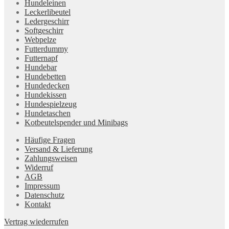
Hundeleinen
Leckerlibeutel
Ledergeschirr
Softgeschirr
Webpelze
Futterdummy
Futternapf
Hundebar
Hundebetten
Hundedecken
Hundekissen
Hundespielzeug
Hundetaschen
Kotbeutelspender und Minibags
Häufige Fragen
Versand & Lieferung
Zahlungsweisen
Widerruf
AGB
Impressum
Datenschutz
Kontakt
Vertrag wiederrufen