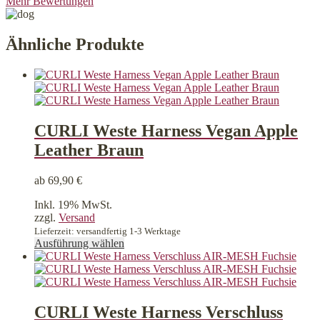
Mehr Bewertungen
Ähnliche Produkte
CURLI Weste Harness Vegan Apple
Leather Braun
ab
69,90
€
Inkl. 19% MwSt.
zzgl.
Versand
Lieferzeit: versandfertig 1-3 Werktage
Dieses
Ausführung wählen
Produkt
weist
mehrere
Varianten
auf.
CURLI Weste Harness Verschluss
Die