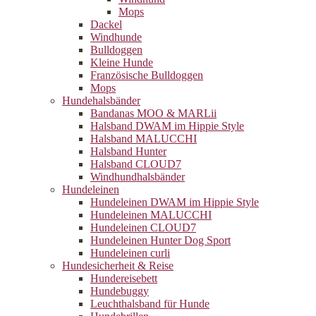
Mops
Dackel
Windhunde
Bulldoggen
Kleine Hunde
Französische Bulldoggen
Mops
Hundehalsbänder
Bandanas MOO & MARLii
Halsband DWAM im Hippie Style
Halsband MALUCCHI
Halsband Hunter
Halsband CLOUD7
Windhundhalsbänder
Hundeleinen
Hundeleinen DWAM im Hippie Style
Hundeleinen MALUCCHI
Hundeleinen CLOUD7
Hundeleinen Hunter Dog Sport
Hundeleinen curli
Hundesicherheit & Reise
Hundereisebett
Hundebuggy
Leuchthalsband für Hunde