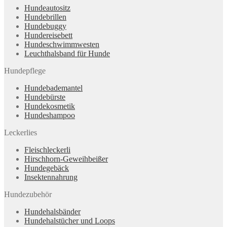
Hundeautositz
Hundebrillen
Hundebuggy
Hundereisebett
Hundeschwimmwesten
Leuchthalsband für Hunde
Hundepflege
Hundebademantel
Hundebürste
Hundekosmetik
Hundeshampoo
Leckerlies
Fleischleckerli
Hirschhorn-Geweihbeißer
Hundegebäck
Insektennahrung
Hundezubehör
Hundehalsbänder
Hundehalstücher und Loops