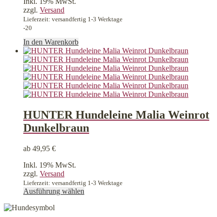
Inkl. 19% MwSt.
war:
ist:
zzgl.
Versand
19,90 €
15,92 €.
Lieferzeit: versandfertig 1-3 Werktage
-20
In den Warenkorb
HUNTER Hundeleine Malia Weinrot
Dunkelbraun
ab
49,95
€
Inkl. 19% MwSt.
zzgl.
Versand
Lieferzeit: versandfertig 1-3 Werktage
Dieses
Ausführung wählen
Produkt
weist
mehrere