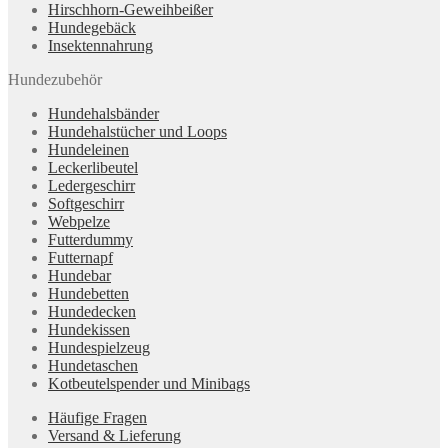
Hirschhorn-Geweihbeißer
Hundegebäck
Insektennahrung
Hundezubehör
Hundehalsbänder
Hundehalstücher und Loops
Hundeleinen
Leckerlibeutel
Ledergeschirr
Softgeschirr
Webpelze
Futterdummy
Futternapf
Hundebar
Hundebetten
Hundedecken
Hundekissen
Hundespielzeug
Hundetaschen
Kotbeutelspender und Minibags
Häufige Fragen
Versand & Lieferung