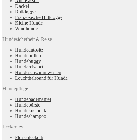
Alle Rassen
Dackel
Bulldogge
Französische Bulldogge
Kleine Hunde
Windhunde
Hundesicherheit & Reise
Hundeautositz
Hundebrillen
Hundebuggy
Hundereisebett
Hundeschwimmwesten
Leuchthalsband für Hunde
Hundepflege
Hundebademantel
Hundebürste
Hundekosmetik
Hundeshampoo
Leckerlies
Fleischleckerli