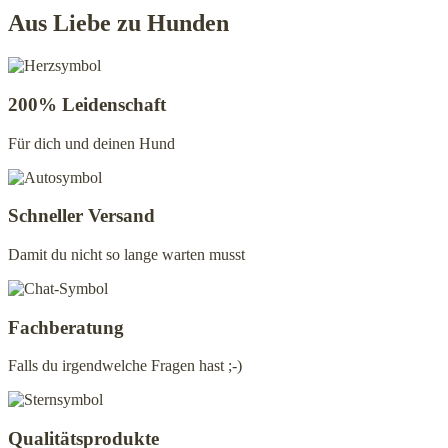
Varianten
Aus Liebe zu Hunden
auf.
Die
Optionen
können
200% Leidenschaft
auf
der
Für dich und deinen Hund
Produktseite
gewählt
werden
Schneller Versand
Damit du nicht so lange warten musst
Fachberatung
Falls du irgendwelche Fragen hast ;-)
Qualitätsprodukte