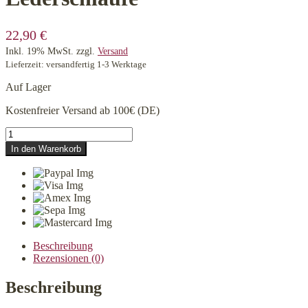
22,90
€
Inkl. 19% MwSt.
zzgl.
Versand
Lieferzeit: versandfertig 1-3 Werktage
Auf Lager
Kostenfreier Versand ab 100€ (DE)
CLOUD7
Hundefellbürste
In den Warenkorb
mit
Lederschlaufe
Menge
Beschreibung
Rezensionen (0)
Beschreibung