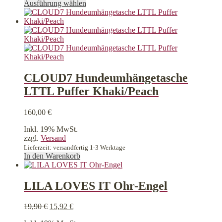
Dieses
Ausführung wählen
Produkt
weist
mehrere
Varianten
auf.
Die
Optionen
können
CLOUD7 Hundeumhängetasche
auf
LTTL Puffer Khaki/Peach
der
Produktseite
gewählt
160,00
€
werden
Inkl. 19% MwSt.
zzgl.
Versand
Lieferzeit: versandfertig 1-3 Werktage
In den Warenkorb
LILA LOVES IT Ohr-Engel
Ursprünglicher
Aktueller
19,90
€
15,92
€
Preis
Preis