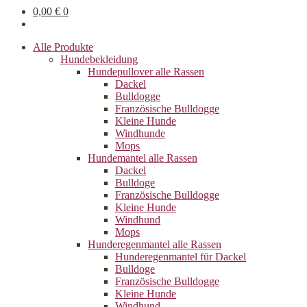
0,00
€
0
Alle Produkte
Hundebekleidung
Hundepullover alle Rassen
Dackel
Bulldogge
Französische Bulldogge
Kleine Hunde
Windhunde
Mops
Hundemantel alle Rassen
Dackel
Bulldoge
Französische Bulldogge
Kleine Hunde
Windhund
Mops
Hunderegenman­tel alle Rassen
Hunderegenmantel für Dackel
Bulldoge
Französische Bulldogge
Kleine Hunde
Windhund