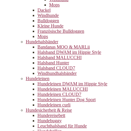
Mops
Dackel
Windhunde
Bulldoggen
Kleine Hunde
Französische Bulldoggen
Mops
Hundehalsbänder
Bandanas MOO & MARLii
Halsband DWAM im Hippie Style
Halsband MALUCCHI
Halsband Hunter
Halsband CLOUD7
Windhundhalsbänder
Hundeleinen
Hundeleinen DWAM im Hippie Style
Hundeleinen MALUCCHI
Hundeleinen CLOUD7
Hundeleinen Hunter Dog Sport
Hundeleinen curli
Hundesicherheit & Reise
Hundereisebett
Hundebuggy
Leuchthalsband für Hunde