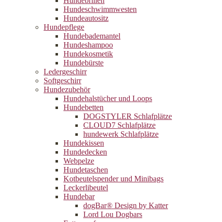
Hundebrillen
Hundeschwimmwesten
Hundeautositz
Hundepflege
Hundebademantel
Hundeshampoo
Hundekosmetik
Hundebürste
Ledergeschirr
Softgeschirr
Hundezubehör
Hundehalstücher und Loops
Hundebetten
DOGSTYLER Schlafplätze
CLOUD7 Schlafplätze
hundewerk Schlafplätze
Hundekissen
Hundedecken
Webpelze
Hundetaschen
Kotbeutelspender und Minibags
Leckerlibeutel
Hundebar
dogBar® Design by Katter
Lord Lou Dogbars