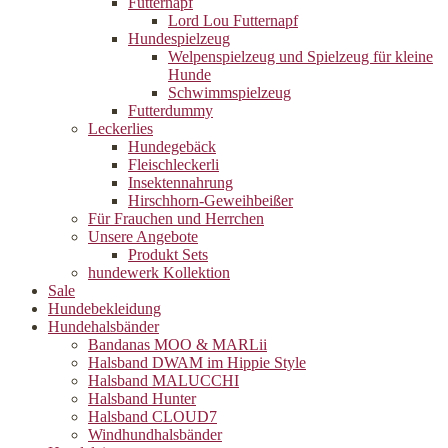
Futternapf
Lord Lou Futternapf
Hundespielzeug
Welpenspielzeug und Spielzeug für kleine
Hunde
Schwimmspielzeug
Futterdummy
Leckerlies
Hundegebäck
Fleischleckerli
Insektennahrung
Hirschhorn-Geweihbeißer
Für Frauchen und Herrchen
Unsere Angebote
Produkt Sets
hundewerk Kollektion
Sale
Hundebekleidung
Hundehalsbänder
Bandanas MOO & MARLii
Halsband DWAM im Hippie Style
Halsband MALUCCHI
Halsband Hunter
Halsband CLOUD7
Windhundhalsbänder