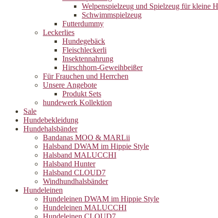
Welpenspielzeug und Spielzeug für kleine 
Schwimmspielzeug
Futterdummy
Leckerlies
Hundegebäck
Fleischleckerli
Insektennahrung
Hirschhorn-Geweihbeißer
Für Frauchen und Herrchen
Unsere Angebote
Produkt Sets
hundewerk Kollektion
Sale
Hundebekleidung
Hundehalsbänder
Bandanas MOO & MARLii
Halsband DWAM im Hippie Style
Halsband MALUCCHI
Halsband Hunter
Halsband CLOUD7
Windhundhalsbänder
Hundeleinen
Hundeleinen DWAM im Hippie Style
Hundeleinen MALUCCHI
Hundeleinen CLOUD7