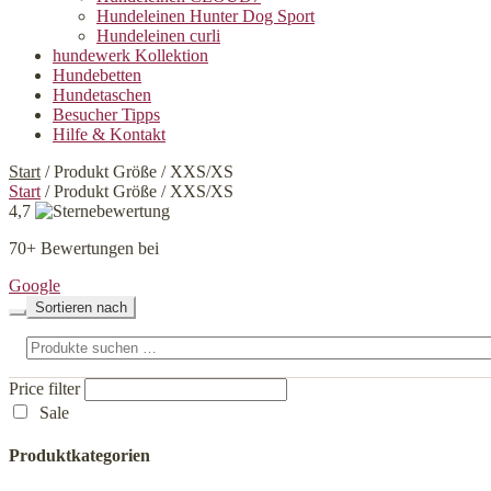
Hundeleinen Hunter Dog Sport
Hundeleinen curli
hundewerk Kollektion
Hundebetten
Hundetaschen
Besucher Tipps
Hilfe & Kontakt
Start
/
Produkt Größe
/
XXS/XS
Start
/
Produkt Größe
/
XXS/XS
4,7
70+ Bewertungen bei
Google
Sortieren nach
Suchen
nach:
Price filter
Sale
Produktkategorien