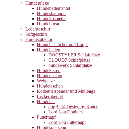
Hundepflege
Hundebademantel
Hundeshampoo
Hundekosmetik
Hundebürste
Ledergeschirr
Softgeschirr
Hundezubehör
Hundehalstücher und Loops
Hundebetten
DOGSTYLER Schlafplätze
CLOUD7 Schlafplätze
hundewerk Schlafplätze
Hundekissen
Hundedecken
Webpelze
Hundetaschen
Kotbeutelspender und Minibags
Leckerlibeutel
Hundebar
dogBar® Design by Katter
Lord Lou Dogbars
Futternapf
Lord Lou Futternapf
Hundespielzeug