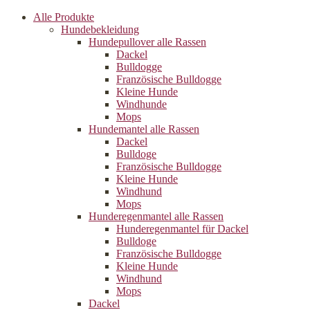
Alle Produkte
Hundebekleidung
Hundepullover alle Rassen
Dackel
Bulldogge
Französische Bulldogge
Kleine Hunde
Windhunde
Mops
Hundemantel alle Rassen
Dackel
Bulldoge
Französische Bulldogge
Kleine Hunde
Windhund
Mops
Hunderegenman­tel alle Rassen
Hunderegenmantel für Dackel
Bulldoge
Französische Bulldogge
Kleine Hunde
Windhund
Mops
Dackel