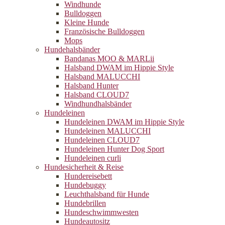
Windhunde
Bulldoggen
Kleine Hunde
Französische Bulldoggen
Mops
Hundehalsbänder
Bandanas MOO & MARLii
Halsband DWAM im Hippie Style
Halsband MALUCCHI
Halsband Hunter
Halsband CLOUD7
Windhundhalsbänder
Hundeleinen
Hundeleinen DWAM im Hippie Style
Hundeleinen MALUCCHI
Hundeleinen CLOUD7
Hundeleinen Hunter Dog Sport
Hundeleinen curli
Hundesicherheit & Reise
Hundereisebett
Hundebuggy
Leuchthalsband für Hunde
Hundebrillen
Hundeschwimmwesten
Hundeautositz