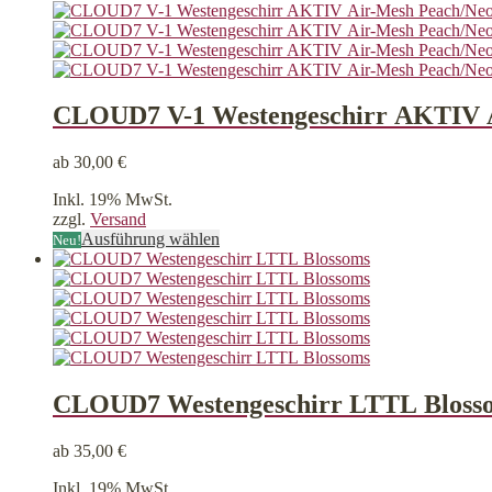
CLOUD7 V-1 Westengeschirr AKTIV 
ab
30,00
€
Inkl. 19% MwSt.
zzgl.
Versand
Dieses
Ausführung wählen
Neu!
Produkt
weist
mehrere
Varianten
auf.
Die
Optionen
können
CLOUD7 Westengeschirr LTTL Bloss
auf
der
ab
35,00
€
Produktseite
gewählt
Inkl. 19% MwSt.