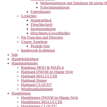
Welpenspielzeug und Spielzeug für kleine 
Schwimmspielzeug
Futterdummy
Leckerlies
Hundegebäck
Fleischleckerli
Insektennahrung
Hirschhorn-Geweihbeißer
Für Frauchen und Herrchen
Unsere Angebote
Produkt Sets
hundewerk Kollektion
Sale
Hundebekleidung
Hundehalsbänder
Bandanas MOO & MARLii
Halsband DWAM im Hippie Style
Halsband MALUCCHI
Halsband Hunter
Halsband CLOUD7
Windhundhalsbänder
Hundeleinen
Hundeleinen DWAM im Hippie Style
Hundeleinen MALUCCHI
Hundeleinen CLOUD7