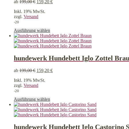
ab
199,00
€
159,20
€
Inkl. 19% MwSt.
zzgl.
Versand
-20
Dieses
Ausführung wählen
Produkt
weist
mehrere
Varianten
auf.
hundewerk Hundebett Iglo Zottel Bra
Die
Optionen
ab
199,00
€
159,20
€
können
auf
Inkl. 19% MwSt.
der
zzgl.
Versand
Produktseite
-20
gewählt
werden
Dieses
Ausführung wählen
Produkt
weist
mehrere
Varianten
auf.
hundewerk Hundebett Iglo Castorino 