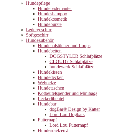
Hundepflege
Hundebademantel
Hundeshampoo
Hundekosmetik
Hundebürste
Ledergeschirr
Softgeschirr
Hundezubehör
Hundehalstücher und Loops
Hundebetten
DOGSTYLER Schlafplätze
CLOUD7 Schlafplätze
hundewerk Schlafplätze
Hundekissen
Hundedecken
Webpelze
Hundetaschen
Kotbeutelspender und Minibags
Leckerlibeutel
Hundebar
dogBar® Design by Katter
Lord Lou Dogbars
Futternapf
Lord Lou Futternapf
Hundespielzeug