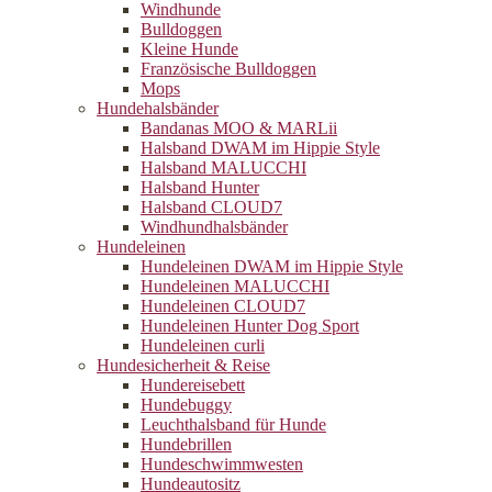
Windhunde
Bulldoggen
Kleine Hunde
Französische Bulldoggen
Mops
Hundehalsbänder
Bandanas MOO & MARLii
Halsband DWAM im Hippie Style
Halsband MALUCCHI
Halsband Hunter
Halsband CLOUD7
Windhundhalsbänder
Hundeleinen
Hundeleinen DWAM im Hippie Style
Hundeleinen MALUCCHI
Hundeleinen CLOUD7
Hundeleinen Hunter Dog Sport
Hundeleinen curli
Hundesicherheit & Reise
Hundereisebett
Hundebuggy
Leuchthalsband für Hunde
Hundebrillen
Hundeschwimmwesten
Hundeautositz