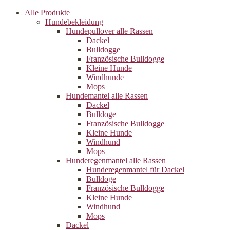
Alle Produkte
Hundebekleidung
Hundepullover alle Rassen
Dackel
Bulldogge
Französische Bulldogge
Kleine Hunde
Windhunde
Mops
Hundemantel alle Rassen
Dackel
Bulldoge
Französische Bulldogge
Kleine Hunde
Windhund
Mops
Hunderegenman­tel alle Rassen
Hunderegenmantel für Dackel
Bulldoge
Französische Bulldogge
Kleine Hunde
Windhund
Mops
Dackel