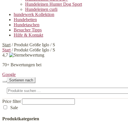
Hundeleinen Hunter Dog Sport
Hundeleinen curli
hundewerk Kollektion
Hundebetten
Hundetaschen
Besucher Tipps
Hilfe & Kontakt
Start
/
Produkt Größe Iglo
/
S
Start
/
Produkt Größe Iglo
/
S
4,7
70+ Bewertungen bei
Google
Sortieren nach
Suchen
nach:
Price filter
Sale
Produktkategorien