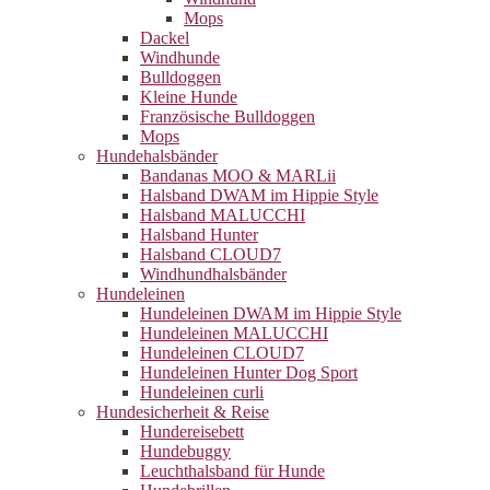
Mops
Dackel
Windhunde
Bulldoggen
Kleine Hunde
Französische Bulldoggen
Mops
Hundehalsbänder
Bandanas MOO & MARLii
Halsband DWAM im Hippie Style
Halsband MALUCCHI
Halsband Hunter
Halsband CLOUD7
Windhundhalsbänder
Hundeleinen
Hundeleinen DWAM im Hippie Style
Hundeleinen MALUCCHI
Hundeleinen CLOUD7
Hundeleinen Hunter Dog Sport
Hundeleinen curli
Hundesicherheit & Reise
Hundereisebett
Hundebuggy
Leuchthalsband für Hunde