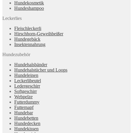
Hundekosmetik
Hundeshampoo
Leckerlies
Fleischleckerli
Hirschhorn-Geweihbeißer
Hundegebäck
Insektennahrung
Hundezubehör
Hundehalsbänder
Hundehalstücher und Loops
Hundeleinen
Leckerlibeutel
Ledergeschirr
Softgeschirr
Webpelze
Futterdummy
Futternapf
Hundebar
Hundebetten
Hundedecken
Hundekissen