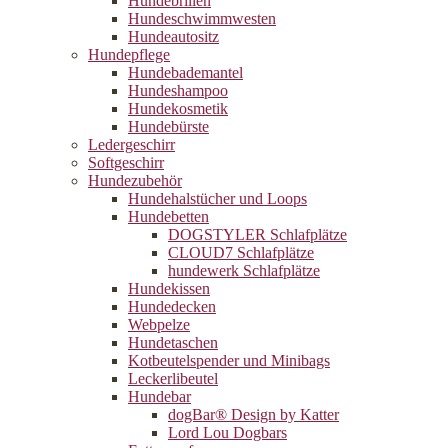
Hundebrillen
Hundeschwimmwesten
Hundeautositz
Hundepflege
Hundebademantel
Hundeshampoo
Hundekosmetik
Hundebürste
Ledergeschirr
Softgeschirr
Hundezubehör
Hundehalstücher und Loops
Hundebetten
DOGSTYLER Schlafplätze
CLOUD7 Schlafplätze
hundewerk Schlafplätze
Hundekissen
Hundedecken
Webpelze
Hundetaschen
Kotbeutelspender und Minibags
Leckerlibeutel
Hundebar
dogBar® Design by Katter
Lord Lou Dogbars