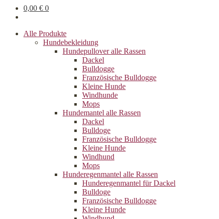
0,00
€
0
Alle Produkte
Hundebekleidung
Hundepullover alle Rassen
Dackel
Bulldogge
Französische Bulldogge
Kleine Hunde
Windhunde
Mops
Hundemantel alle Rassen
Dackel
Bulldoge
Französische Bulldogge
Kleine Hunde
Windhund
Mops
Hunderegenman­tel alle Rassen
Hunderegenmantel für Dackel
Bulldoge
Französische Bulldogge
Kleine Hunde
Windhund