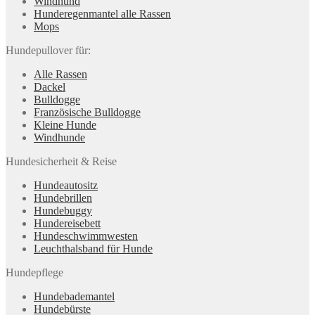
Windhund
Hunderegenman­tel alle Rassen
Mops
Hundepullover für:
Alle Rassen
Dackel
Bulldogge
Französische Bulldogge
Kleine Hunde
Windhunde
Hundesicherheit & Reise
Hundeautositz
Hundebrillen
Hundebuggy
Hundereisebett
Hundeschwimmwesten
Leuchthalsband für Hunde
Hundepflege
Hundebademantel
Hundebürste