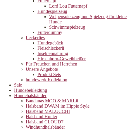
Futternapf
Lord Lou Futternapf
Hundespielzeug
Welpenspielzeug und Spielzeug für kleine
Hunde
Schwimmspielzeug
Futterdummy
Leckerlies
Hundegebäck
Fleischleckerli
Insektennahrung
Hirschhorn-Geweihbeißer
Für Frauchen und Herrchen
Unsere Angebote
Produkt Sets
hundewerk Kollektion
Sale
Hundebekleidung
Hundehalsbänder
Bandanas MOO & MARLii
Halsband DWAM im Hippie Style
Halsband MALUCCHI
Halsband Hunter
Halsband CLOUD7
Windhundhalsbänder