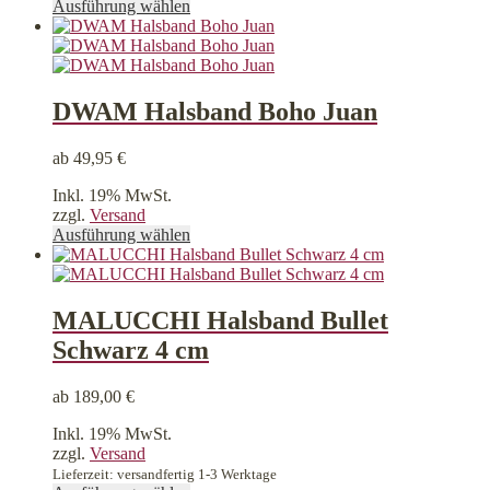
Dieses
Ausführung wählen
Produkt
weist
mehrere
Varianten
auf.
DWAM Halsband Boho Juan
Die
Optionen
ab
49,95
€
können
auf
Inkl. 19% MwSt.
der
zzgl.
Versand
Produktseite
Dieses
Ausführung wählen
gewählt
Produkt
werden
weist
mehrere
Varianten
MALUCCHI Halsband Bullet
auf.
Schwarz 4 cm
Die
Optionen
können
ab
189,00
€
auf
der
Inkl. 19% MwSt.
Produktseite
zzgl.
Versand
gewählt
Lieferzeit: versandfertig 1-3 Werktage
werden