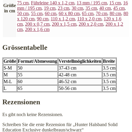
75 cm
,
Führleine 140 x 1,2 cm
,
13 mm / 195 cm
,
15 cm
,
16
Größe
mm / 195 cm
,
19 cm
,
23 cm
,
30 cm
,
35 cm
,
40 cm
,
45 cm
,
in cm
50 cm
,
55 cm
,
60 cm
,
60 x 80 cm
,
65 cm
,
70 cm
,
80 cm
,
80
x 120 cm
,
90 cm
,
110 x 1,2 cm
,
110 x 2,0 cm
,
120 x 1,6
cm
,
200 x 0,7 cm
,
200 x 1,5 cm
,
200 x 2,0 cm
,
200 x 1,2
cm
,
200 x 1,6 cm
Grössentabelle
Größe
Format/Abmessung
Verstellmöglichkeiten
Breite
S-M
50
37-43 cm
3.5 cm
M
55
42-48 cm
3.5 cm
M-L
60
46-52 cm
3.5 cm
L
65
50-56 cm
3.5 cm
Rezensionen
Es gibt noch keine Rezensionen.
Schreiben Sie die erste Rezension für „Hunter Halsband Solid
Education Exclusive dunkelbraun/schwarz“