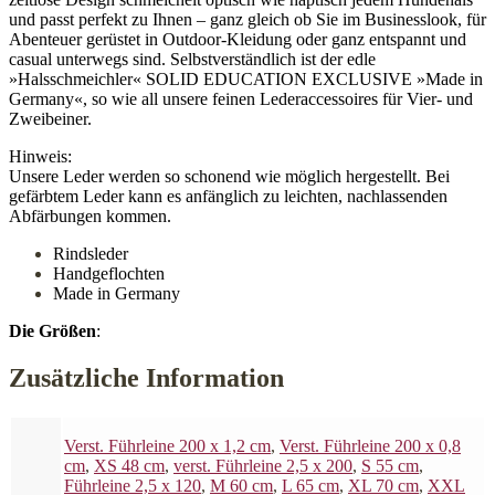
und passt perfekt zu Ihnen – ganz gleich ob Sie im Businesslook, für
Abenteuer gerüstet in Outdoor-Kleidung oder ganz entspannt und
casual unterwegs sind. Selbstverständlich ist der edle
»Halsschmeichler« SOLID EDUCATION EXCLUSIVE »Made in
Germany«, so wie all unsere feinen Lederaccessoires für Vier- und
Zweibeiner.
Hinweis:
Unsere Leder werden so schonend wie möglich hergestellt. Bei
gefärbtem Leder kann es anfänglich zu leichten, nachlassenden
Abfärbungen kommen.
Rindsleder
Handgeflochten
Made in Germany
Die Größen
:
Zusätzliche Information
Verst. Führleine 200 x 1,2 cm
,
Verst. Führleine 200 x 0,8
cm
,
XS 48 cm
,
verst. Führleine 2,5 x 200
,
S 55 cm
,
Führleine 2,5 x 120
,
M 60 cm
,
L 65 cm
,
XL 70 cm
,
XXL