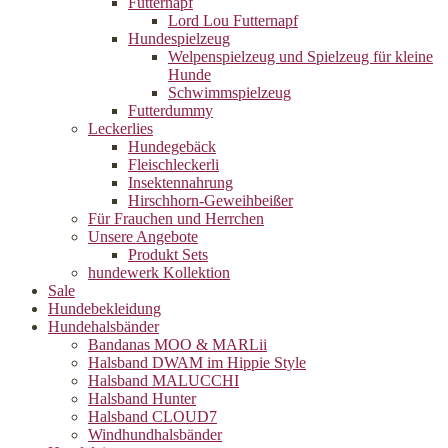
Futternapf
Lord Lou Futternapf
Hundespielzeug
Welpenspielzeug und Spielzeug für kleine
Hunde
Schwimmspielzeug
Futterdummy
Leckerlies
Hundegebäck
Fleischleckerli
Insektennahrung
Hirschhorn-Geweihbeißer
Für Frauchen und Herrchen
Unsere Angebote
Produkt Sets
hundewerk Kollektion
Sale
Hundebekleidung
Hundehalsbänder
Bandanas MOO & MARLii
Halsband DWAM im Hippie Style
Halsband MALUCCHI
Halsband Hunter
Halsband CLOUD7
Windhundhalsbänder