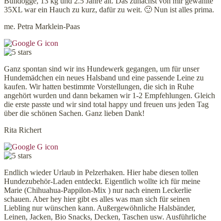
Bulldogge, 13 kg und 2.5 Jahre alt. Das zunächst von mir gewählte
35XL war ein Hauch zu kurz, dafür zu weit. 🙂 Nun ist alles prima.
me. Petra Marklein-Paas
Ganz spontan sind wir ins Hundewerk gegangen, um für unser
Hundemädchen ein neues Halsband und eine passende Leine zu
kaufen. Wir hatten bestimmte Vorstellungen, die sich in Ruhe
angehört wurden und dann bekamen wir 1-2 Empfehlungen. Gleich
die erste passte und wir sind total happy und freuen uns jeden Tag
über die schönen Sachen. Ganz lieben Dank!
Rita Richert
Endlich wieder Urlaub in Pelzerhaken. Hier habe diesen tollen
Hundezubehör-Laden entdeckt. Eigentlich wollte ich für meine
Marie (Chihuahua-Pappilon-Mix ) nur nach einem Leckerlie
schauen. Aber hey hier gibt es alles was man sich für seinen
Liebling nur wünschen kann. Außergewöhnliche Halsbänder,
Leinen, Jacken, Bio Snacks, Decken, Taschen usw. Ausführliche