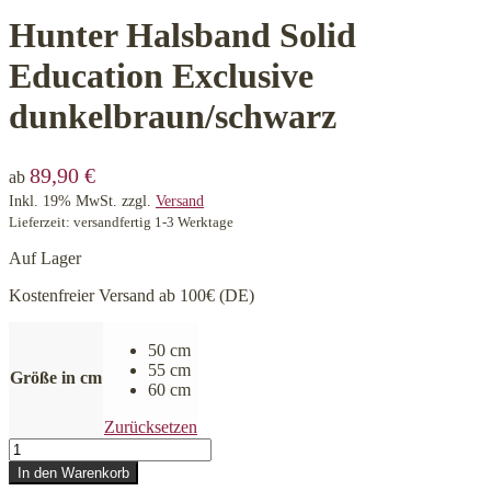
Hunter Halsband Solid
Education Exclusive
dunkelbraun/schwarz
89,90
€
ab
Inkl. 19% MwSt.
zzgl.
Versand
Lieferzeit: versandfertig 1-3 Werktage
Auf Lager
Kostenfreier Versand ab 100€ (DE)
50 cm
55 cm
Größe in cm
60 cm
Zurücksetzen
Hunter
Halsband
In den Warenkorb
Solid