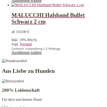
Dieses
Ausführung wählen
Produkt
weist
mehrere
MALUCCHI Halsband Bullet
Varianten
Schwarz 2 cm
auf.
Die
Optionen
ab
110,00
€
können
auf
Inkl. 19% MwSt.
der
zzgl.
Versand
Produktseite
Lieferzeit: versandfertig 1-3 Werktage
gewählt
Dieses
Ausführung wählen
werden
Produkt
weist
mehrere
Varianten
Aus Liebe zu Hunden
auf.
Die
Optionen
können
200% Leidenschaft
auf
der
Für dich und deinen Hund
Produktseite
gewählt