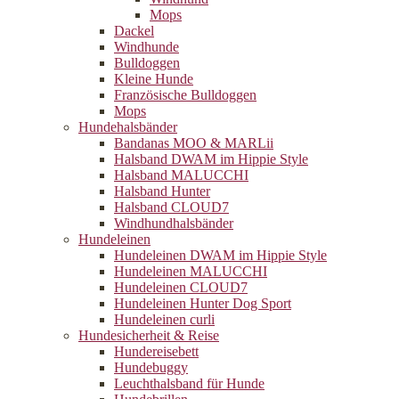
Mops
Dackel
Windhunde
Bulldoggen
Kleine Hunde
Französische Bulldoggen
Mops
Hundehalsbänder
Bandanas MOO & MARLii
Halsband DWAM im Hippie Style
Halsband MALUCCHI
Halsband Hunter
Halsband CLOUD7
Windhundhalsbänder
Hundeleinen
Hundeleinen DWAM im Hippie Style
Hundeleinen MALUCCHI
Hundeleinen CLOUD7
Hundeleinen Hunter Dog Sport
Hundeleinen curli
Hundesicherheit & Reise
Hundereisebett
Hundebuggy
Leuchthalsband für Hunde