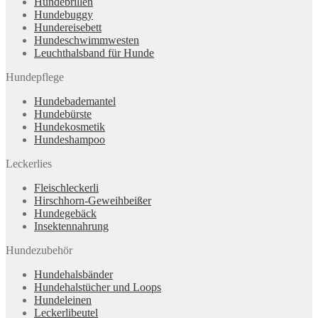
Hundebrillen
Hundebuggy
Hundereisebett
Hundeschwimmwesten
Leuchthalsband für Hunde
Hundepflege
Hundebademantel
Hundebürste
Hundekosmetik
Hundeshampoo
Leckerlies
Fleischleckerli
Hirschhorn-Geweihbeißer
Hundegebäck
Insektennahrung
Hundezubehör
Hundehalsbänder
Hundehalstücher und Loops
Hundeleinen
Leckerlibeutel