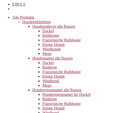
0,00
€
0
Alle Produkte
Hundebekleidung
Hundepullover alle Rassen
Dackel
Bulldogge
Französische Bulldogge
Kleine Hunde
Windhunde
Mops
Hundemantel alle Rassen
Dackel
Bulldoge
Französische Bulldogge
Kleine Hunde
Windhund
Mops
Hunderegenman­tel alle Rassen
Hunderegenmantel für Dackel
Bulldoge
Französische Bulldogge
Kleine Hunde
Windhund