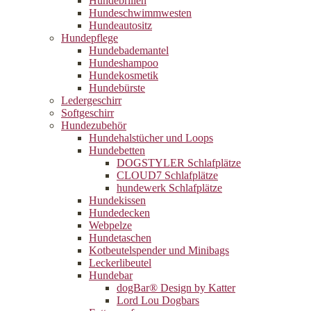
Hundebrillen
Hundeschwimmwesten
Hundeautositz
Hundepflege
Hundebademantel
Hundeshampoo
Hundekosmetik
Hundebürste
Ledergeschirr
Softgeschirr
Hundezubehör
Hundehalstücher und Loops
Hundebetten
DOGSTYLER Schlafplätze
CLOUD7 Schlafplätze
hundewerk Schlafplätze
Hundekissen
Hundedecken
Webpelze
Hundetaschen
Kotbeutelspender und Minibags
Leckerlibeutel
Hundebar
dogBar® Design by Katter
Lord Lou Dogbars