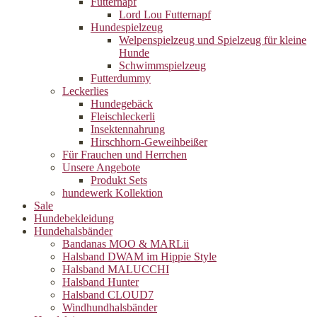
Futternapf
Lord Lou Futternapf
Hundespielzeug
Welpenspielzeug und Spielzeug für kleine
Hunde
Schwimmspielzeug
Futterdummy
Leckerlies
Hundegebäck
Fleischleckerli
Insektennahrung
Hirschhorn-Geweihbeißer
Für Frauchen und Herrchen
Unsere Angebote
Produkt Sets
hundewerk Kollektion
Sale
Hundebekleidung
Hundehalsbänder
Bandanas MOO & MARLii
Halsband DWAM im Hippie Style
Halsband MALUCCHI
Halsband Hunter
Halsband CLOUD7
Windhundhalsbänder