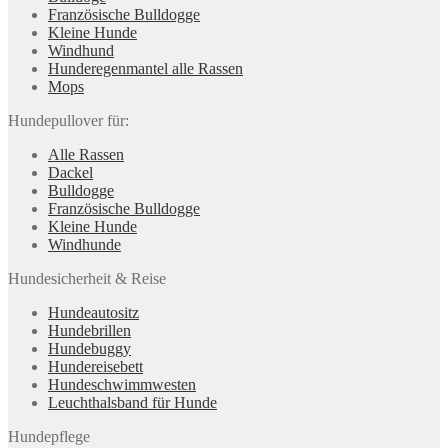
Französische Bulldogge
Kleine Hunde
Windhund
Hunderegenman­tel alle Rassen
Mops
Hundepullover für:
Alle Rassen
Dackel
Bulldogge
Französische Bulldogge
Kleine Hunde
Windhunde
Hundesicherheit & Reise
Hundeautositz
Hundebrillen
Hundebuggy
Hundereisebett
Hundeschwimmwesten
Leuchthalsband für Hunde
Hundepflege