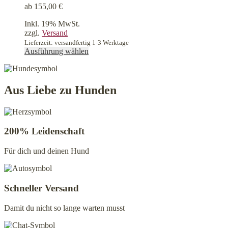
können
ab
155,00
€
auf
der
Inkl. 19% MwSt.
Produktseite
zzgl.
Versand
gewählt
Lieferzeit: versandfertig 1-3 Werktage
werden
Dieses
Ausführung wählen
Produkt
weist
mehrere
Varianten
Aus Liebe zu Hunden
auf.
Die
Optionen
können
200% Leidenschaft
auf
der
Für dich und deinen Hund
Produktseite
gewählt
werden
Schneller Versand
Damit du nicht so lange warten musst