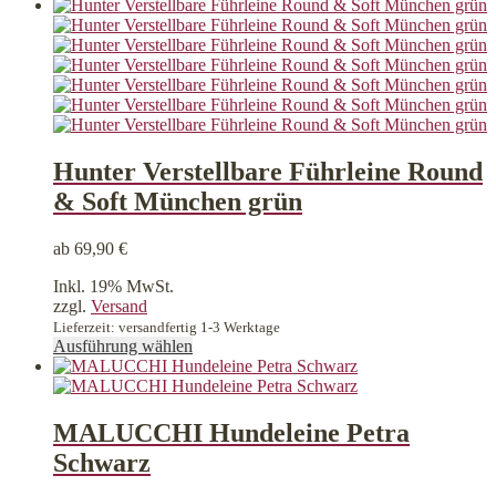
Produkt
weist
mehrere
Varianten
auf.
Die
Optionen
können
auf
Hunter Verstellbare Führleine Round
der
& Soft München grün
Produktseite
gewählt
werden
ab
69,90
€
Inkl. 19% MwSt.
zzgl.
Versand
Lieferzeit: versandfertig 1-3 Werktage
Dieses
Ausführung wählen
Produkt
weist
mehrere
Varianten
MALUCCHI Hundeleine Petra
auf.
Schwarz
Die
Optionen