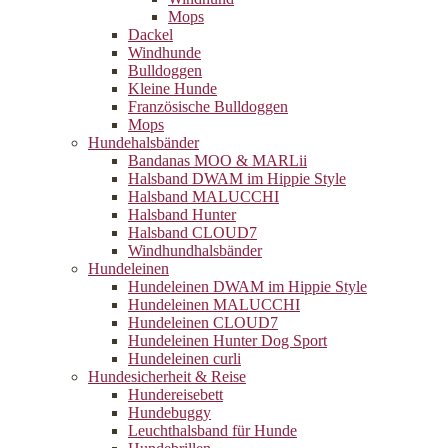
Mops
Dackel
Windhunde
Bulldoggen
Kleine Hunde
Französische Bulldoggen
Mops
Hundehalsbänder
Bandanas MOO & MARLii
Halsband DWAM im Hippie Style
Halsband MALUCCHI
Halsband Hunter
Halsband CLOUD7
Windhundhalsbänder
Hundeleinen
Hundeleinen DWAM im Hippie Style
Hundeleinen MALUCCHI
Hundeleinen CLOUD7
Hundeleinen Hunter Dog Sport
Hundeleinen curli
Hundesicherheit & Reise
Hundereisebett
Hundebuggy
Leuchthalsband für Hunde