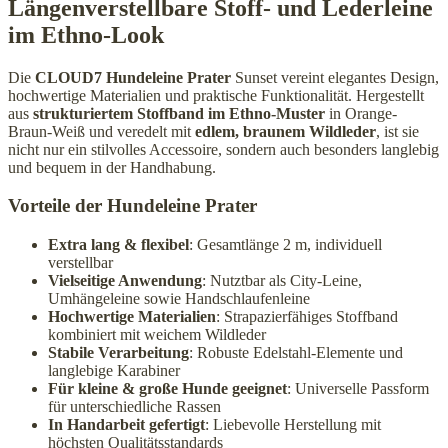
Längenverstellbare Stoff- und Lederleine
im Ethno-Look
Die
CLOUD7 Hundeleine Prater
Sunset vereint elegantes Design,
hochwertige Materialien und praktische Funktionalität. Hergestellt
aus
strukturiertem Stoffband im Ethno-Muster
in Orange-
Braun-Weiß und veredelt mit
edlem, braunem Wildleder
, ist sie
nicht nur ein stilvolles Accessoire, sondern auch besonders langlebig
und bequem in der Handhabung.
Vorteile der Hundeleine Prater
Extra lang & flexibel
: Gesamtlänge 2 m, individuell
verstellbar
Vielseitige Anwendung
: Nutztbar als City-Leine,
Umhängeleine sowie Handschlaufenleine
Hochwertige Materialien
: Strapazierfähiges Stoffband
kombiniert mit weichem Wildleder
Stabile Verarbeitung
: Robuste Edelstahl-Elemente und
langlebige Karabiner
Für kleine & große Hunde geeignet
: Universelle Passform
für unterschiedliche Rassen
In Handarbeit gefertigt
: Liebevolle Herstellung mit
höchsten Qualitätsstandards