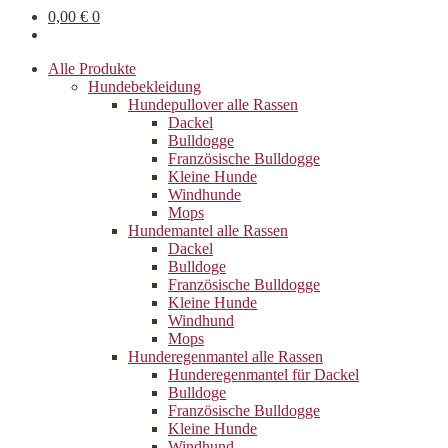
0,00
€
0
Alle Produkte
Hundebekleidung
Hundepullover alle Rassen
Dackel
Bulldogge
Französische Bulldogge
Kleine Hunde
Windhunde
Mops
Hundemantel alle Rassen
Dackel
Bulldoge
Französische Bulldogge
Kleine Hunde
Windhund
Mops
Hunderegenman­tel alle Rassen
Hunderegenmantel für Dackel
Bulldoge
Französische Bulldogge
Kleine Hunde
Windhund