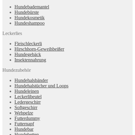
Hundebademantel
Hundebürste
Hundekosmetik
Hundeshampoo
Leckerlies
Fleischleckerli
Hirschhorn-Geweihbeißer
Hundegebäck
Insektennahrung
Hundezubehör
Hundehalsbänder
Hundehalstücher und Loops
Hundeleinen
Leckerlibeutel
Ledergeschirr
Softgeschirr
Webpelze
Futterdummy
Futternapf
Hundebar
Hundebetten