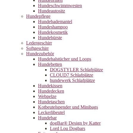
Hundebrillen
Hundeschwimmwesten
Hundeautositz
Hundepflege
Hundebademantel
Hundeshampoo
Hundekosmetik
Hundebürste
Ledergeschirr
Softgeschirr
Hundezubehör
Hundehalstücher und Loops
Hundebetten
DOGSTYLER Schlafplätze
CLOUD7 Schlafplätze
hundewerk Schlafplätze
Hundekissen
Hundedecken
Webpelze
Hundetaschen
Kotbeutelspender und Minibags
Leckerlibeutel
Hundebar
dogBar® Design by Katter
Lord Lou Dogbars