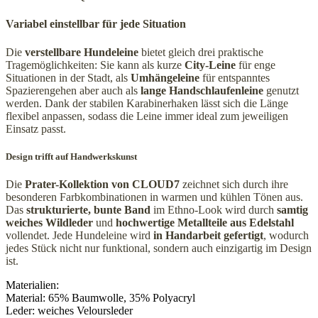
Variabel einstellbar für jede Situation
Die
verstellbare Hundeleine
bietet gleich drei praktische
Tragemöglichkeiten: Sie kann als kurze
City-Leine
für enge
Situationen in der Stadt, als
Umhängeleine
für entspanntes
Spazierengehen aber auch als
lange Handschlaufenleine
genutzt
werden. Dank der stabilen Karabinerhaken lässt sich die Länge
flexibel anpassen, sodass die Leine immer ideal zum jeweiligen
Einsatz passt.
Design trifft auf Handwerkskunst
Die
Prater-Kollektion von CLOUD7
zeichnet sich durch ihre
besonderen Farbkombinationen in warmen und kühlen Tönen aus.
Das
strukturierte, bunte Band
im Ethno-Look wird durch
samtig
weiches Wildleder
und
hochwertige Metallteile aus Edelstahl
vollendet. Jede Hundeleine wird
in Handarbeit gefertigt
, wodurch
jedes Stück nicht nur funktional, sondern auch einzigartig im Design
ist.
Materialien:
Material:
65% Baumwolle, 35% Polyacryl
Leder:
weiches Veloursleder